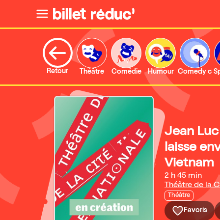
Retour
Théâtre
Comédie
Humour
Comedy clu
S
Jean Luc 
laisse env
Vietnam
2 h 45 min
Théâtre de la C
Théâtre
Favoris