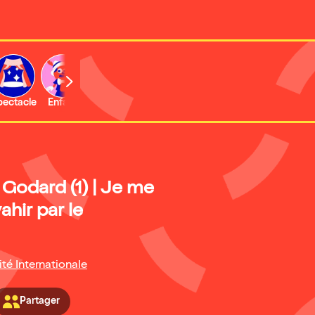
b
pectacle
Enfant
Concert
Activité
Expo et musée
Godard (1) | Je me
ahir par le
ité Internationale
Partager