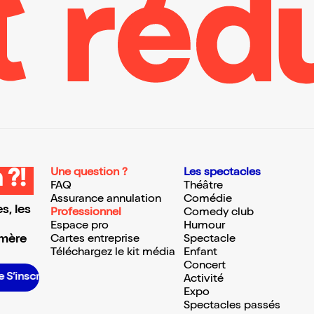
Une question ?
Les spectacles
 ?!
FAQ
Théâtre
Assurance annulation
Comédie
s, les
Professionnel
Comedy club
Espace pro
Humour
 mère
Cartes entreprise
Spectacle
Téléchargez le kit média
Enfant
Concert
S’inscrire S’inscrire S’inscrire S’inscrire S’inscrire S’inscrire S’inscrire S’inscrire S’inscrire S’inscrire S’inscrire S’inscrire
Activité
Expo
Spectacles passés