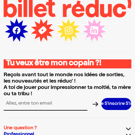
Tu veux être mon copain ?!
Reçois avant tout le monde nos idées de sorties,
les nouveautés et les réduc' !
A toi de jouer pour impressionner ta moitié, ta mère
ou ta tribu !
S’inscrire S’inscrire
Adresse email pour la newsletter
Une question ?
Professionnel