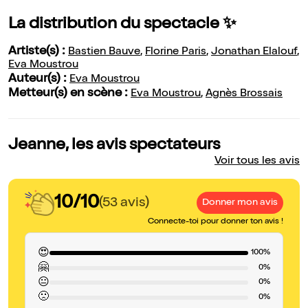
La distribution du spectacle ✨
Artiste(s) :
Bastien Bauve
,
Florine Paris
,
Jonathan Elalouf
,
Eva Moustrou
Auteur(s) :
Eva Moustrou
Metteur(s) en scène :
Eva Moustrou
,
Agnès Brossais
Jeanne, les avis spectateurs
Voir tous les avis
10/10
(53 avis)
Donner mon avis
Connecte-toi pour donner ton avis !
😍
100%
🤗
0%
😐
0%
🙁
0%