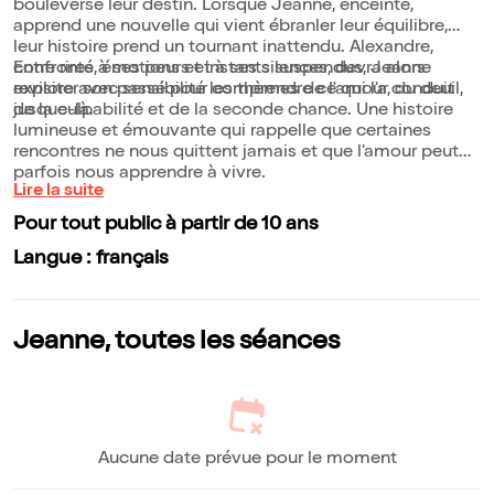
bouleversé leur destin. Lorsque Jeanne, enceinte,
apprend une nouvelle qui vient ébranler leur équilibre,
leur histoire prend un tournant inattendu. Alexandre,
confronté à ses peurs et à ses silences, devra alors
Entre rires, émotions et instants suspendus, Jeanne
revisiter son passé pour comprendre ce qui l'a conduit
explore avec sensibilité les thèmes de l'amour, du deuil,
jusque-là.
de la culpabilité et de la seconde chance. Une histoire
lumineuse et émouvante qui rappelle que certaines
rencontres ne nous quittent jamais et que l'amour peut
parfois nous apprendre à vivre.
Lire la suite
Pour tout public à partir de 10 ans
Langue : français
Jeanne, toutes les séances
Aucune date prévue pour le moment