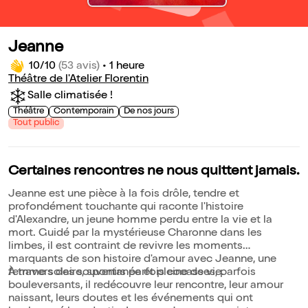
Jeanne
10/10
(53 avis)
•
1 heure
Théâtre de l'Atelier Florentin
Salle climatisée !
Théâtre
Contemporain
De nos jours
Tout public
Certaines rencontres ne nous quittent jamais.
Jeanne est une pièce à la fois drôle, tendre et
profondément touchante qui raconte l'histoire
d'Alexandre, un jeune homme perdu entre la vie et la
mort. Guidé par la mystérieuse Charonne dans les
limbes, il est contraint de revivre les moments
marquants de son histoire d'amour avec Jeanne, une
femme solaire, spontanée et pleine de vie.
À travers des souvenirs parfois cocasses, parfois
bouleversants, il redécouvre leur rencontre, leur amour
naissant, leurs doutes et les événements qui ont