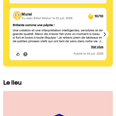
Muriel
10/10
Vu avec Billet Réduc'
le 23 juil. 2026
Brillante comme une pépite !
Un
Une création et une interprétation intelligentes, sensibles et de
Ce
grande qualité. Merci de m’avoir fait vivre un moment si beau et
to
si fort et bravo à toute l’équipe ! Je retiens plein de tableaux et
mi
de petites phrases clefs qui ont tant de sens dans notre vie. Je
ac
retiens une invitation à la réflexion sur la solitude et ses
la
Voir plus
multiples facettes, sur la présence et l’absence. Et j’ai une
immense admiration pour l’interprétation de Jeanne par ma
Publié
le 24 juil. 2026
fille Florine qui m’a transpercée par son énergie, son
engagement et sa présence hors norme.
Le lieu