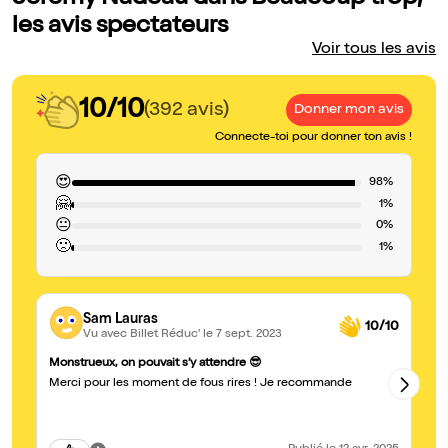
les avis spectateurs
Voir tous les avis
10/10
(392 avis)
Donner mon avis
Connecte-toi pour donner ton avis !
😍
98%
🤗
1%
😐
0%
🙁
1%
Sam Lauras
10/10
Vu avec Billet Réduc'
le 7 sept. 2023
Gé
Monstrueux, on pouvait s’y attendre 😎
On
Merci pour les moment de fous rires ! Je recommande
sp