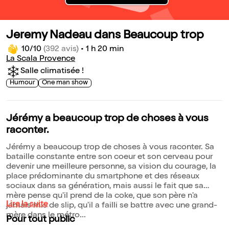
Jeremy Nadeau dans Beaucoup trop
10/10
(392 avis)
•
1 h 20 min
La Scala Provence
Salle climatisée !
Humour
One man show
Jérémy a beaucoup trop de choses à vous
raconter.
Jérémy a beaucoup trop de choses à vous raconter. Sa
bataille constante entre son coeur et son cerveau pour
devenir une meilleure personne, sa vision du courage, la
place prédominante du smartphone et des réseaux
sociaux dans sa génération, mais aussi le fait que sa
mère pense qu'il prend de la coke, que son père n'a
Lire la suite
jamais mis de slip, qu'il a failli se battre avec une grand-
mère dans le métro...
Pour tout public