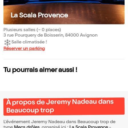
La Scala Provence
Plusieurs salles (~ 0 places)
3 rue Pourquery de Boisserin, 84000 Avignon
Salle climatisée !
Réserver un parking
Tu pourrais aimer aussi !
À propos de Jeremy Nadeau dans
Beaucoup trop
L’événement Jeremy Nadeau dans Beaucoup trop de
type
Mecs drôles
, organisé ici :
La Scala Provence
-