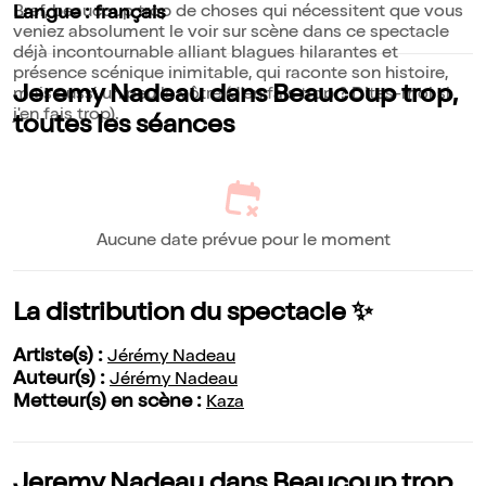
Bref, beaucoup trop de choses qui nécessitent que vous
Langue : français
veniez absolument le voir sur scène dans ce spectacle
déjà incontournable alliant blagues hilarantes et
présence scénique inimitable, qui raconte son histoire,
Jeremy Nadeau dans Beaucoup trop,
mais aussi un peu la vôtre (J'en fais trop ? Dites-moi si
j'en fais trop).
toutes les séances
Aucune date prévue pour le moment
La distribution du spectacle ✨
Artiste(s) :
Jérémy Nadeau
Auteur(s) :
Jérémy Nadeau
Metteur(s) en scène :
Kaza
Jeremy Nadeau dans Beaucoup trop,