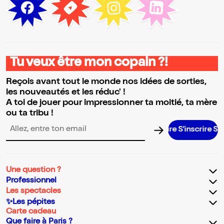
Tu veux être mon copain ?!
Reçois avant tout le monde nos idées de sorties,
les nouveautés et les réduc' !
A toi de jouer pour impressionner ta moitié, ta mère
ou ta tribu !
S’inscrire S’ins
Adresse email pour la newsletter
Une question ?
Professionnel
Les spectacles
✨Les pépites
Carte cadeau
Que faire à Paris ?