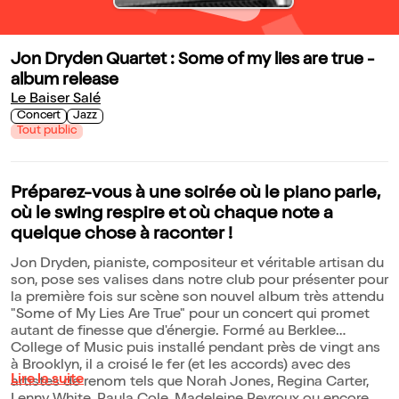
Jon Dryden Quartet : Some of my lies are true -
album release
Le Baiser Salé
Concert
Jazz
Tout public
Préparez-vous à une soirée où le piano parle,
où le swing respire et où chaque note a
quelque chose à raconter !
Jon Dryden, pianiste, compositeur et véritable artisan du
son, pose ses valises dans notre club pour présenter pour
la première fois sur scène son nouvel album très attendu
"Some of My Lies Are True" pour un concert qui promet
autant de finesse que d'énergie. Formé au Berklee
College of Music puis installé pendant près de vingt ans
à Brooklyn, il a croisé le fer (et les accords) avec des
Lire la suite
artistes de renom tels que Norah Jones, Regina Carter,