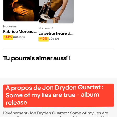
Nouveau !
Nouveau !
Fabrice Moreau +
La petite heure de
Nelson Veras + Jo
-33%
dès 22€
Gabrielle Rachel e
-40%
dès 17€
zef Dumoulin + Ri
t JulesH
cardo Izquierdo
Tu pourrais aimer aussi !
À propos de Jon Dryden Quartet :
Some of my lies are true - album
release
L’événement Jon Dryden Quartet : Some of my lies are