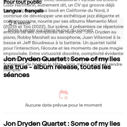
Lenny White, Paula Cole, Madeleine Peyroux ou encore
Pour tout public
Gabi Hartmann, autrement dit, un CV qui groove déjà
tout seul. Aujourd'hui basé en Californie du Nord, il
Langue : français
continue de développer une esthétique jazz élégante et
contemporaine, nourrie par ses albums Memento Mori
👌 À savoir
(2020) et Trio (2022). Sur scène, il présentera ce répertoire
Billet à régler sur place le jour du concert
entouré de ses complices de haut vol : Jon Dryden au
piano, Robby Marshall au saxophone, Juan Villarroel à la
basse et Jeff Boudreaux à la batterie. Un quartet taillé
pour l'interaction, l'écoute et les moments de pure magie
improvisée. Entre virtuosité discrète, complicité évidente
Jon Dryden Quartet : Some of my lies
et groove contagieux, autant dire que vous risquez
fortement de hocher la tête... sans même vous en rendre
are true - album release, toutes les
compte.
séances
Aucune date prévue pour le moment
Jon Dryden Quartet : Some of my lies