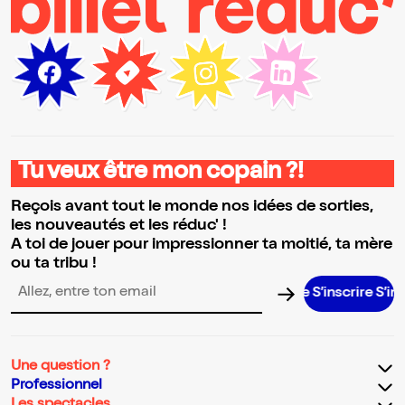
Tu veux être mon copain ?!
Reçois avant tout le monde nos idées de sorties,
les nouveautés et les réduc' !
A toi de jouer pour impressionner ta moitié, ta mère
ou ta tribu !
S’inscrire S’inscrire
Adresse email pour la newsletter
Une question ?
Professionnel