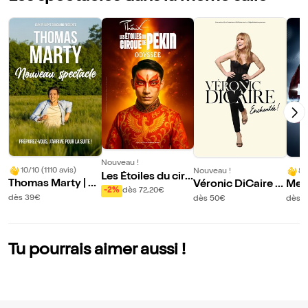
Nouveau !
10/10 (1110 avis)
Nouveau !
8/
Les Étoiles du cirq
Thomas Marty | N
Véronic DiCaire d
Mes
ue de Pékin dans
-2%
dès 72,20€
ouveau spectacle
ans Enchantée ! | S
Hz |
dès 39€
dès 50€
dès 
Odyssée
aint Etienne
Tu pourrais aimer aussi !