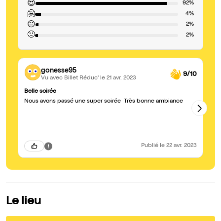
😍
92%
🤗
4%
😐
2%
🙁
2%
gonesse95
9/10
Vu avec Billet Réduc'
le 21 avr. 2023
Belle soirée
S
Nous avons passé une super soirée Très bonne ambiance
Ma
Publié
le 22 avr. 2023
Le lieu