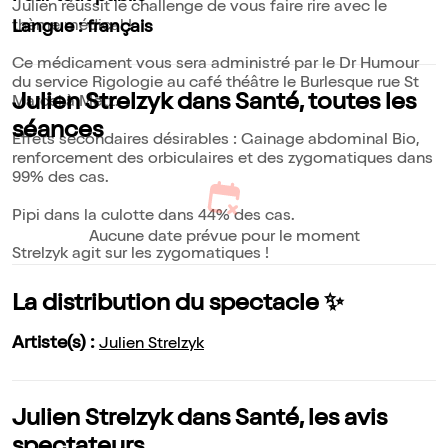
Julien réussit le challenge de vous faire rire avec le
thème médical !
Langue : français
Ce médicament vous sera administré par le Dr Humour
du service Rigologie au café théâtre le Burlesque rue St
Julien Strelzyk dans Santé, toutes les
Marcel à Metz.
séances
Effets secondaires désirables : Gainage abdominal Bio,
renforcement des orbiculaires et des zygomatiques dans
99% des cas.
Pipi dans la culotte dans 44% des cas.
Aucune date prévue pour le moment
Strelzyk agit sur les zygomatiques !
La distribution du spectacle ✨
Artiste(s) :
Julien Strelzyk
Julien Strelzyk dans Santé, les avis