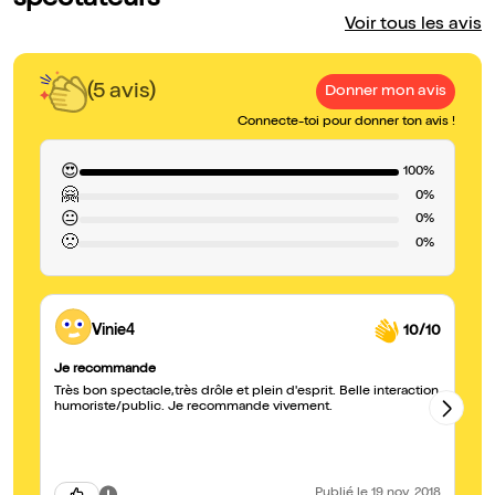
spectateurs
Voir tous les avis
(5 avis)
Donner mon avis
Connecte-toi pour donner ton avis !
😍
100%
🤗
0%
😐
0%
🙁
0%
Vinie4
10/10
Je recommande
Sa
Très bon spectacle,très drôle et plein d'esprit. Belle interaction
Un 
humoriste/public. Je recommande vivement.
de
Publié
le 19 nov. 2018