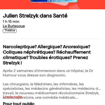
Julien Strelzyk dans Santé
1 h 15 min
Le Burlesque
Théâtre
Narcoleptique? Allergique? Anorexique?
Coliques néphrétiques? Réchauffement
climatique? Troubles érotiques? Prenez
Strelzyk !
Après 2 semaines d'immersion dans un hôpital, le Dr
Humour vous dresse son diagnostic.
Les chirurgiens, le Méd'chien, les infirmières, les
spécialistes, les médecins généralistes, les médecins du
travail, le nouveau médicament révolutionnaire Strelzyk,
Lire la suite
le bloc opératoire, une comédie médicale...
Pour tout public