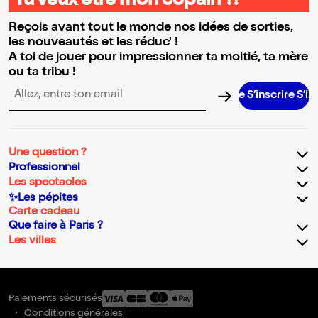
Tu veux être mon copain ?!
Reçois avant tout le monde nos idées de sorties,
les nouveautés et les réduc' !
A toi de jouer pour impressionner ta moitié, ta mère
ou ta tribu !
S’inscrire S’inscrir
Adresse email pour la newsletter
Une question ?
Professionnel
Les spectacles
✨Les pépites
Carte cadeau
Que faire à Paris ?
Les villes
Paiements sécurisés
Conditions générales