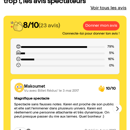
trop !, les avis spectateurs
Voir tous les avis
8/10
(23 avis)
Donner mon avis
Connecte-toi pour donner ton avis !
😍
79%
🤗
5%
😐
16%
🙁
0%
Makoumet
10/10
Vu avec Billet Réduc'
le 3 mai 2017
Magnifique spectacle
#R
Spectacle sans fausses notes. Karen est proche de son public
1h
et elle sait l'emmener dans plusieurs univers. Karen est
de
réellement une personne attachante et très dynamique. On
Br
peut presque passer du rire aux larmes. Quel bonheur :)
so