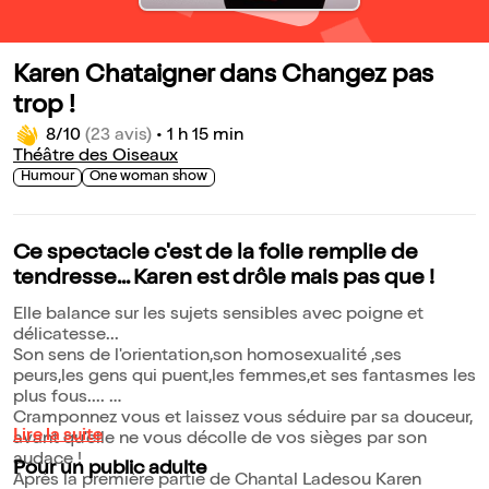
Karen Chataigner dans Changez pas
trop !
8/10
(23 avis)
•
1 h 15 min
Théâtre des Oiseaux
Humour
One woman show
Ce spectacle c'est de la folie remplie de
tendresse... Karen est drôle mais pas que !
Elle balance sur les sujets sensibles avec poigne et
délicatesse...
Son sens de l'orientation,son homosexualité ,ses
peurs,les gens qui puent,les femmes,et ses fantasmes les
plus fous....
Cramponnez vous et laissez vous séduire par sa douceur,
Lire la suite
avant qu'elle ne vous décolle de vos sièges par son
audace !
Pour un public adulte
Après la première partie de Chantal Ladesou Karen