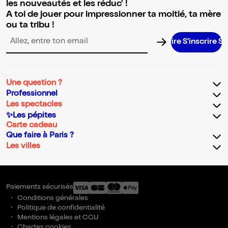
les nouveautés et les réduc' !
A toi de jouer pour impressionner ta moitié, ta mère
ou ta tribu !
S’inscrire S’inscrir
Adresse email pour la newsletter
Une question ?
Professionnel
Les spectacles
✨Les pépites
Carte cadeau
Que faire à Paris ?
Les villes
Paiements sécurisés
Conditions générales
Politique de confidentialité
Mentions légales et CGU
Chartes cookies