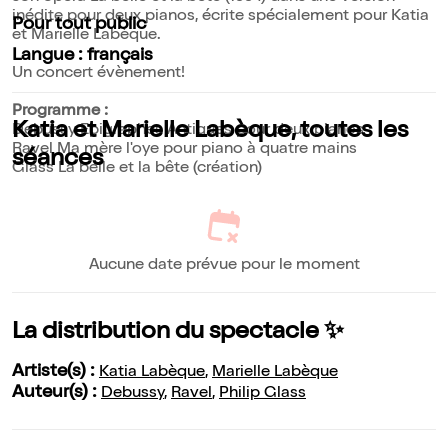
inédite pour deux pianos, écrite spécialement pour Katia
Pour tout public
et Marielle Labèque.
Langue : français
Un concert évènement!
Programme :
Katia et Marielle Labèque, toutes les
Debussy Epigraphes Antiques pour deux pianos
Ravel Ma mère l'oye pour piano à quatre mains
séances
Glass La belle et la bête (création)
Aucune date prévue pour le moment
La distribution du spectacle ✨
Artiste(s) :
Katia Labèque
,
Marielle Labèque
Auteur(s) :
Debussy
,
Ravel
,
Philip Glass