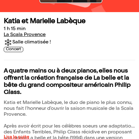
Katia et Marielle Labèque
1 h 15 min
La Scala Provence
Salle climatisée !
Concert
A quatre mains ou à deux pianos, elles nous
offrent la création française de La belle et la
bête du grand compositeur américain Philip
Glass.
Katia et Marielle Labèque, le duo de piano le plus connu,
nous fait l'honneur d'ouvrir la saison musicale de la Scala
Provence.
Après avoir écrit pour les célèbres soeurs une adaptation
des Enfants Terribles, Philip Glass récidive en proposant
Lire la suite
son opéra La belle et la bête (1994) dans une version