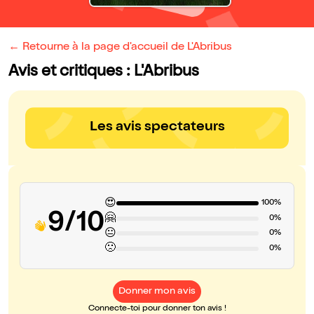
← Retourne à la page d'accueil de L'Abribus
Avis et critiques : L'Abribus
Les avis spectateurs
😍
100%
9/10
🤗
0%
😐
0%
🙁
0%
Donner mon avis
Connecte-toi pour donner ton avis !