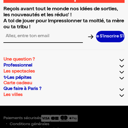
Reçois avant tout le monde nos idées de sorties,
les nouveautés et les réduc' !
A toi de jouer pour impressionner ta moitié, ta mère
ou ta tribu !
S’inscrire S’insc
Adresse email pour la newsletter
Une question ?
Professionnel
Les spectacles
✨Les pépites
Carte cadeau
Que faire à Paris ?
Les villes
Paiements sécurisés
Conditions générales