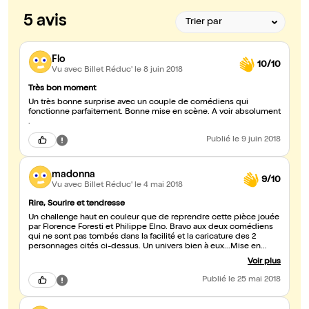
5 avis
Flo
10/10
Vu avec Billet Réduc'
le 8 juin 2018
Très bon moment
Un très bonne surprise avec un couple de comédiens qui
fonctionne parfaitement. Bonne mise en scène. A voir absolument
.
Publié
le 9 juin 2018
madonna
9/10
Vu avec Billet Réduc'
le 4 mai 2018
Rire, Sourire et tendresse
Un challenge haut en couleur que de reprendre cette pièce jouée
par Florence Foresti et Philippe Elno. Bravo aux deux comédiens
qui ne sont pas tombés dans la facilité et la caricature des 2
personnages cités ci-dessus. Un univers bien à eux...Mise en
scène très bien faite avec un côté plus touchant, émotionnel..
Voir plus
Rires, sourires, tendresse ..tout y est. Bravo ca mérite une belle
scène parisienne à leur retour de tournée en province (les
Publié
le 25 mai 2018
chanceux) petit bémol : le bruit du restaurant d'à côté .. mais lieu
très agréable.