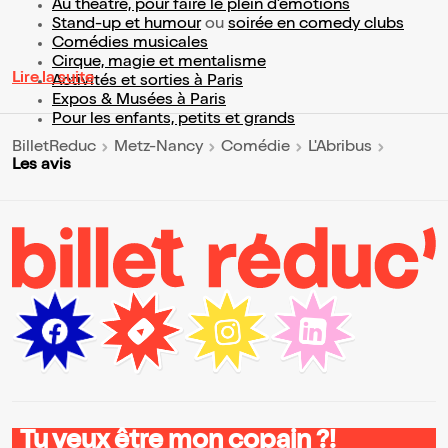
Au théâtre, pour faire le plein d’émotions
Stand-up et humour
ou
soirée en comedy clubs
Comédies musicales
Cirque, magie et mentalisme
Lire la suite
Activités et sorties à Paris
Expos & Musées à Paris
Pour les enfants, petits et grands
BilletReduc
Metz-Nancy
Comédie
L'Abribus
Les avis
Tu veux être mon copain ?!