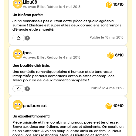
Lilou08
10/10
Vu avec Billet Réduc'
le 4 mai 2018
Un binôme parfait
Je ne connaissais pas du tout cette pièce et quelle agréable
surprise ! L'histoire est super et les deux comédiens sont remplis
d'énergie et de sincérité.
Publié
le 18 mai 2018
fpes
8/10
Vu avec Billet Réduc'
le 4 mai 2018
Une bouffée d’air frais.
Une comédie romantique pleine d’humour et de tendresse
interprétée par deux comédiens enthousiastes et complices.
Merci pour ce délicieux moment champêtre !
Publié
le 4 mai 2018
paulbonniot
10/10
Un excellent moment!
Pièce originale et fine, combinant humour, poésie et tendresse.
Bravo aux deux comédiens, complices et attachants. On sourit, on
rit, on s'attendrit. À voir en couple, entre amis ou en famille. Nous
conseillons sans restriction. Merci à Géraldine et Romaric!