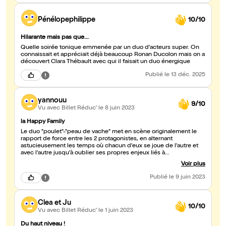
Pénélopephilippe
10/10
Hilarante mais pas que...
Quelle soirée tonique emmenée par un duo d'acteurs super. On
connaissait et appréciait déjà beaucoup Ronan Ducolon mais on a
découvert Clara Thébault avec qui il faisait un duo énergique
Publié
le 13 déc. 2025
yannouu
9/10
Vu avec Billet Réduc'
le 8 juin 2023
la Happy Family
Le duo "poulet"-"peau de vache" met en scène originalement le
rapport de force entre les 2 protagonistes, en alternant
astucieusement les temps où chacun d'eux se joue de l'autre et
avec l'autre jusqu'à oublier ses propres enjeux liés à
l'interrogatoire. Le rythme des jeux de mots et de corps est
Voir plus
prenant, les acteurs se donnant sans retenue. Clara Thébault est
emmerdante à souhait, malgré elle ou malicieusement, selon les
Publié
le 9 juin 2023
moments. Membre d'une école théâtrale d'improvisation, la
"Happy Factory", elle a ce surplus d'âme qui lui permet d'investir
son personnage de toute sa spontanéité et ce toujours dans le
Clea et Ju
bon tempo avec sa volaille préférée. Seul petit bémol, la pièce
10/10
s'arrête au bout de 2 h, on souhaiterait en voir plus.
Vu avec Billet Réduc'
le 1 juin 2023
Du haut niveau !