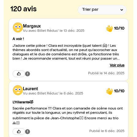
120 avis
Margaux
10/10
Vu avec Billet Réduc'
le 13 déc. 2025
A voir !
J'adore cette pièce ! Clara est incroyable (quel talent 🤗) ! Les
thèmes abordés sont d'actualité, on ne peut qu'accrocher aux
dialogues et le duo de comédiens est drôle, ça fonctionne très
bien ! Je recommande vraiment, tout est réuni pour passer un
bon moment.
Voir plus
Publié
le 14 déc. 2025
Laurent
10/10
Vu avec Billet Réduc'
le 6 déc. 2025
L’Hilarante🤣
Sacrée performance !!!! Clara et son camarade de scène nous ont
régalés sur toute la longueur, un jeu rythmé et percutant, ils
subliment la pièce de Jean-Christophe👍🏻 Encore merci au trio
🙏🏻
Publié
le 6 déc. 2025