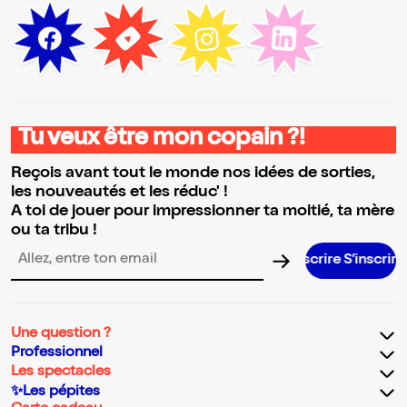
Tu veux être mon copain ?!
Reçois avant tout le monde nos idées de sorties,
les nouveautés et les réduc' !
A toi de jouer pour impressionner ta moitié, ta mère
ou ta tribu !
S’inscri
Adresse email pour la newsletter
Une question ?
Professionnel
Les spectacles
✨Les pépites