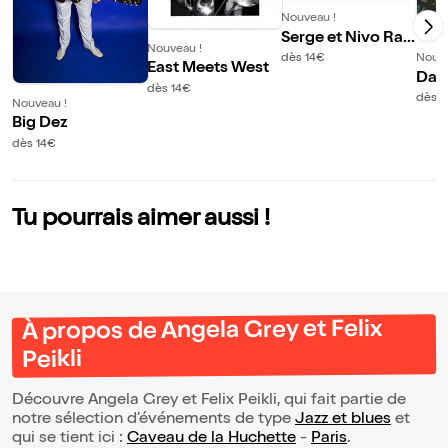
Nouveau !
Serge et Nivo Rah
Nouveau !
oerson jazz soul b
dès 14€
Nouve
East Meets West
lues band
Dan
dès 14€
Ban
dès 1
Nouveau !
Big Dez
dès 14€
Tu pourrais aimer aussi !
À propos de Angela Grey et Felix
Peikli
Découvre Angela Grey et Felix Peikli, qui fait partie de
notre sélection d’événements de type
Jazz et blues
et
qui se tient ici :
Caveau de la Huchette
-
Paris
.