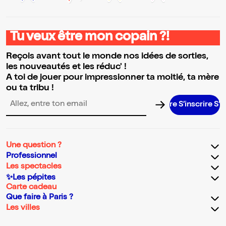
Tu veux être mon copain ?!
Reçois avant tout le monde nos idées de sorties,
les nouveautés et les réduc' !
A toi de jouer pour impressionner ta moitié, ta mère
ou ta tribu !
S’inscrire S’inscri
Adresse email pour la newsletter
Une question ?
Professionnel
Les spectacles
✨Les pépites
Carte cadeau
Que faire à Paris ?
Les villes