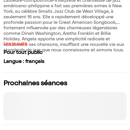
L'auteure-compositrice-interprète et chanteuse de jazz
américano-philippine a fait ses premières armes à New
York, au célèbre Smalls Jazz Club de West Village, à
seulement 16 ans. Elle a rapidement développé une
profonde passion pour le Great American Songbook,
fortement influencée par des chanteuses légendaires
comme Dinah Washington, Aretha Franklin et Billie
Holiday. Angela apporte une simplicité radicale et
Lire la suite
novatrice à ses chansons, insufflant une nouvelle vie aux
standards de jazz que nous connaissons et aimons tous.
Pour tout public
Langue : français
Prochaines séances