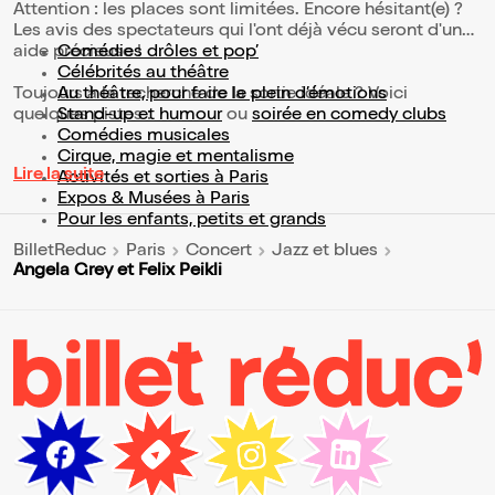
Attention : les places sont limitées. Encore hésitant(e) ?
Les avis des spectateurs qui l'ont déjà vécu seront d'une
aide précieuse !
Comédies drôles et pop’
Célébrités au théâtre
Toujours à la recherche de la sortie idéale ? Voici
Au théâtre, pour faire le plein d’émotions
quelques pistes :
Stand-up et humour
ou
soirée en comedy clubs
Comédies musicales
Cirque, magie et mentalisme
Lire la suite
Activités et sorties à Paris
Expos & Musées à Paris
Pour les enfants, petits et grands
BilletReduc
Paris
Concert
Jazz et blues
Angela Grey et Felix Peikli