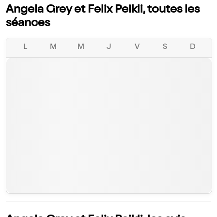
Angela Grey et Felix Peikli, toutes les
séances
L
M
M
J
V
S
D