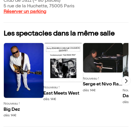
Club de Jazz (~ 80 places)
5 rue de la Huchette, 75005 Paris
Réserver un parking
Les spectacles dans la même salle
Nouveau !
Serge et Nivo Rah
Nouveau !
oerson jazz soul b
dès 14€
Nouve
East Meets West
lues band
Dan
dès 14€
Ban
dès 1
Nouveau !
Big Dez
dès 14€