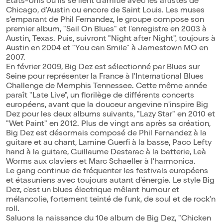
Etats-Unis où ils se lient d'amitié avec les artistes de
Chicago, d'Austin ou encore de Saint Louis. Les muses
s'emparant de Phil Fernandez, le groupe compose son
premier album, "Sail On Blues" et l'enregistre en 2003 à
Austin, Texas. Puis, suivront "Night after Night", toujours à
Austin en 2004 et "You can Smile" à Jamestown MO en
2007.
En février 2009, Big Dez est sélectionné par Blues sur
Seine pour représenter la France à l'International Blues
Challenge de Memphis Tennessee. Cette même année
paraît "Late Live", un florilège de différents concerts
européens, avant que la douceur angevine n'inspire Big
Dez pour les deux albums suivants, "Lazy Star" en 2010 et
"Wet Paint" en 2012. Plus de vingt ans après sa création,
Big Dez est désormais composé de Phil Fernandez à la
guitare et au chant, Lamine Guerfi à la basse, Paco Lefty
hand à la guitare, Guillaume Destarac à la batterie, Leà
Worms aux claviers et Marc Schaeller à l'harmonica.
Le gang continue de fréquenter les festivals européens
et étasuniens avec toujours autant d'énergie. Le style Big
Dez, c'est un blues électrique mêlant humour et
mélancolie, fortement teinté de funk, de soul et de rock'n
roll.
Saluons la naissance du 10e album de Big Dez, "Chicken