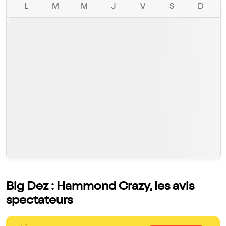
L
M
M
J
V
S
D
Big Dez : Hammond Crazy, les avis
spectateurs