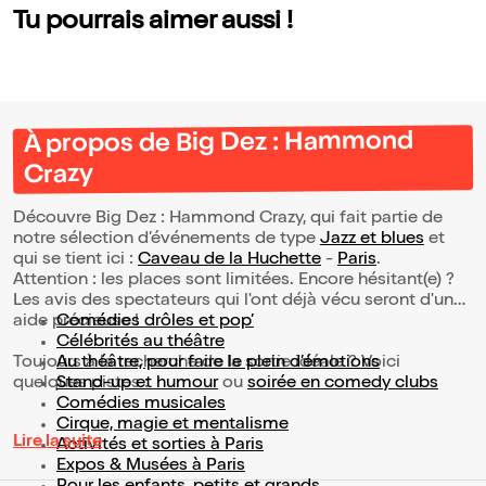
Tu pourrais aimer aussi !
À propos de Big Dez : Hammond
Crazy
Découvre Big Dez : Hammond Crazy, qui fait partie de
notre sélection d’événements de type
Jazz et blues
et
qui se tient ici :
Caveau de la Huchette
-
Paris
.
Attention : les places sont limitées. Encore hésitant(e) ?
Les avis des spectateurs qui l'ont déjà vécu seront d'une
aide précieuse !
Comédies drôles et pop’
Célébrités au théâtre
Toujours à la recherche de la sortie idéale ? Voici
Au théâtre, pour faire le plein d’émotions
quelques pistes :
Stand-up et humour
ou
soirée en comedy clubs
Comédies musicales
Cirque, magie et mentalisme
Lire la suite
Activités et sorties à Paris
Expos & Musées à Paris