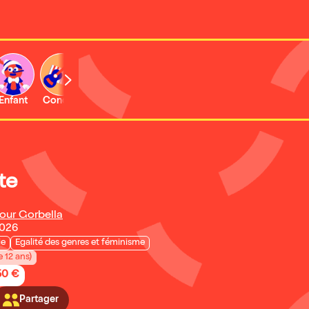
Enfant
Concert
Activité
te
Tour Gorbella
2026
ie
Egalité des genres et féminisme
e 12 ans)
50 €
Partager