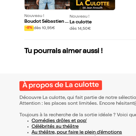
Nouveau !
Nouveau !
Boudot Sébastien d
La culotte
ans Appelle-moi co
dès 10,95€
-8%
dès 14,50€
n
Tu pourrais aimer aussi !
À propos de La culotte
Découvre La culotte, qui fait partie de notre sélec
Attention : les places sont limitées. Encore hésitant
Toujours à la recherche de la sortie idéale ? Voici qu
Comédies drôles et pop’
Célébrités au théâtre
Au théâtre, pour faire le plein d’émotions