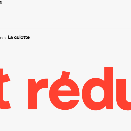
s
La culotte
in