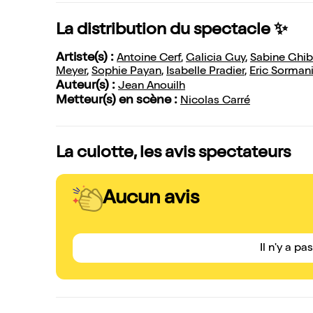
La distribution du spectacle ✨
Artiste(s) :
Antoine Cerf
,
Galicia Guy
,
Sabine Ghi
Meyer
,
Sophie Payan
,
Isabelle Pradier
,
Eric Sorman
Auteur(s) :
Jean Anouilh
Metteur(s) en scène :
Nicolas Carré
La culotte, les avis spectateurs
Aucun avis
Il n'y a pa