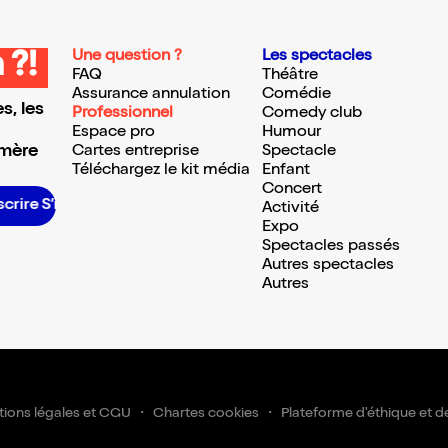
Une question ?
Les spectacles
 ?!
FAQ
Théâtre
Assurance annulation
Comédie
s, les
Professionnel
Comedy club
Espace pro
Humour
 mère
Cartes entreprise
Spectacle
Téléchargez le kit média
Enfant
Concert
crire S’inscrire S’inscrire S’inscrire S’inscrire S’inscrire S’inscrire S’inscrire S’inscrire S’inscrire S’inscrire S’inscrire
Activité
Expo
Spectacles passés
Autres spectacles
Autres
ions légales et CGU
Chartes cookies
Plateforme d'éthique et d