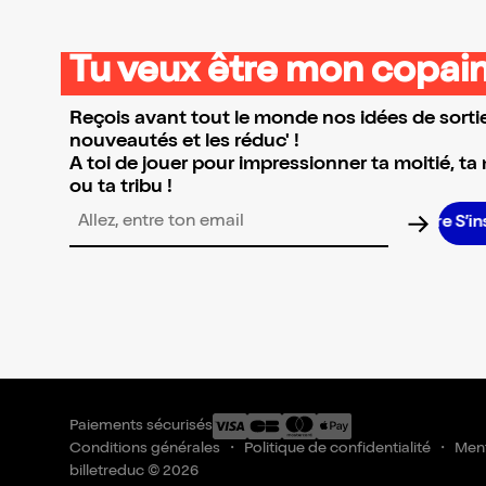
Tu veux être mon copain
Reçois avant tout le monde nos idées de sortie
nouveautés et les réduc' !
A toi de jouer pour impressionner ta moitié, ta
ou ta tribu !
S’ins
Adresse email pour la newsletter
Paiements sécurisés
Conditions générales
Politique de confidentialité
Ment
billetreduc © 2026