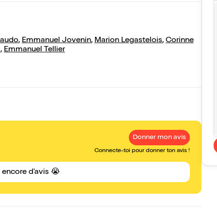
baudo
,
Emmanuel Jovenin
,
Marion Legastelois
,
Corinne
i
,
Emmanuel Tellier
Donner mon avis
Connecte-toi pour donner ton avis !
s encore d'avis 😭