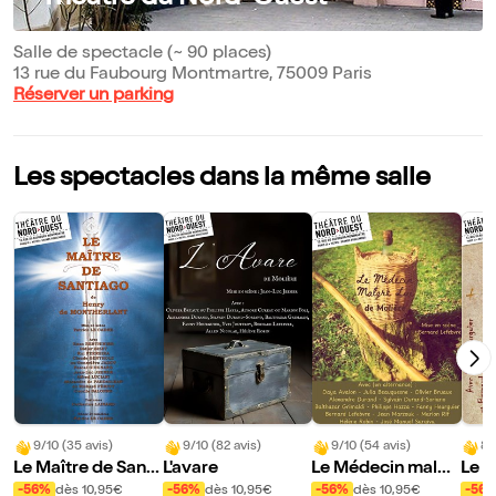
Salle de spectacle (~ 90 places)
13 rue du Faubourg Montmartre, 75009 Paris
Réserver un parking
Les spectacles dans la même salle
9/10 (35 avis)
9/10 (82 avis)
9/10 (54 avis)
8/
Le Maître de Santi
L'avare
Le Médecin malgr
Le P
ago
é lui
ne d
-56%
dès 10,95€
-56%
dès 10,95€
-56%
dès 10,95€
-56