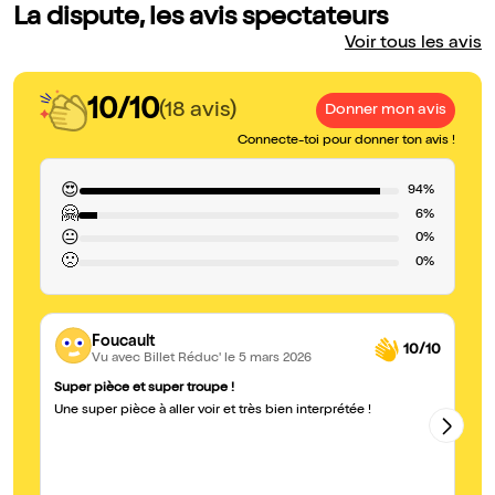
La dispute, les avis spectateurs
Voir tous les avis
10/10
(18 avis)
Donner mon avis
Connecte-toi pour donner ton avis !
😍
94%
🤗
6%
😐
0%
🙁
0%
Foucault
10/10
Vu avec Billet Réduc'
le 5 mars 2026
Super pièce et super troupe !
À 
Une super pièce à aller voir et très bien interprétée !
Je