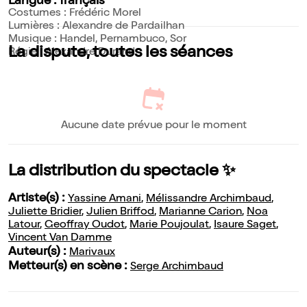
Langue : français
Costumes : Frédéric Morel
Lumières : Alexandre de Pardailhan
Musique : Handel, Pernambuco, Sor
La dispute, toutes les séances
Régie : Alexandre Durand
Aucune date prévue pour le moment
La distribution du spectacle ✨
Artiste(s) :
Yassine Amani
,
Mélissandre Archimbaud
,
Juliette Bridier
,
Julien Briffod
,
Marianne Carion
,
Noa
Latour
,
Geoffray Oudot
,
Marie Poujoulat
,
Isaure Saget
,
Vincent Van Damme
Auteur(s) :
Marivaux
Metteur(s) en scène :
Serge Archimbaud