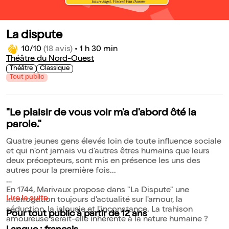
La dispute
10/10
(18 avis)
•
1 h 30 min
Théâtre du Nord-Ouest
Théâtre
Classique
Tout public
"Le plaisir de vous voir m'a d'abord ôté la
parole."
Quatre jeunes gens élevés loin de toute influence sociale
et qui n'ont jamais vu d'autres êtres humains que leurs
deux précepteurs, sont mis en présence les uns des
autres pour la première fois...
En 1744, Marivaux propose dans "La Dispute" une
Lire la suite
interrogation toujours d'actualité sur l'amour, la
séduction, la jalousie et l'inconstance. La trahison
Pour tout public à partir de 12 ans
amoureuse serait-elle inhérente à la nature humaine ?