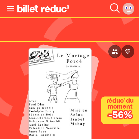
réduc' du
moment
-56%