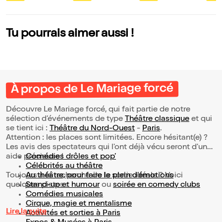
Tu pourrais aimer aussi !
À propos de Le Mariage forcé
Découvre Le Mariage forcé, qui fait partie de notre
sélection d’événements de type
Théâtre classique
et qui
se tient ici :
Théâtre du Nord-Ouest
-
Paris
.
Attention : les places sont limitées. Encore hésitant(e) ?
Les avis des spectateurs qui l'ont déjà vécu seront d'une
aide précieuse !
Comédies drôles et pop’
Célébrités au théâtre
Toujours à la recherche de la sortie idéale ? Voici
Au théâtre, pour faire le plein d’émotions
quelques pistes :
Stand-up et humour
ou
soirée en comedy clubs
Comédies musicales
Cirque, magie et mentalisme
Lire la suite
Activités et sorties à Paris