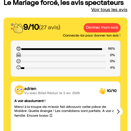
Le Mariage forcé, les avis spectateurs
Voir tous les avis
9/10
(27 avis)
Donner mon avis
Connecte-toi pour donner ton avis !
😍
96%
🤗
0%
😐
0%
🙁
4%
adrien
10/10
Vu avec Billet Réduc'
le 3 avr. 2026
A voir absolument !
Ex
Merci à la troupe de m'avoir fait découvrir cette pièce de
Su
Molière. Quelle énergie ! Les comédiens sont parfaits. A voir en
ma
pe
famille. Encore bravo 👏
Br
d’
ho