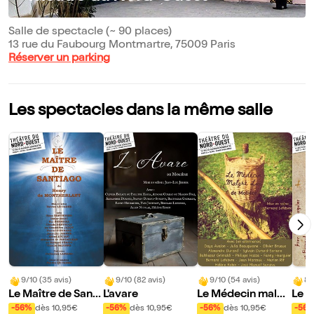
Salle de spectacle (~ 90 places)
13 rue du Faubourg Montmartre, 75009 Paris
Réserver un parking
Les spectacles dans la même salle
9/10 (35 avis)
9/10 (82 avis)
9/10 (54 avis)
8/
Le Maître de Santi
L'avare
Le Médecin malgr
Le P
ago
é lui
ne d
-56%
dès 10,95€
-56%
dès 10,95€
-56%
dès 10,95€
-56