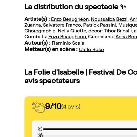
La distribution du spectacle ✨
Artiste(s) :
Enzo Beaugheon
,
Noussaiba Bezzi
,
Ann
Zuanna
,
Salvatore Franco
,
Patrick Passini
. Musiqu
Choregraphie:
Nelly Quette
, decor:
Tibor Bricalli
, 
Combats:
Enzo Beaugheon
, Graphisme:
Anna Bono
Auteur(s) :
Flaminio Scala
Metteur(s) en scène :
Carlo Boso
La Folie d'Isabelle | Festival De 
avis spectateurs
9/10
(4 avis)
😍
🤗