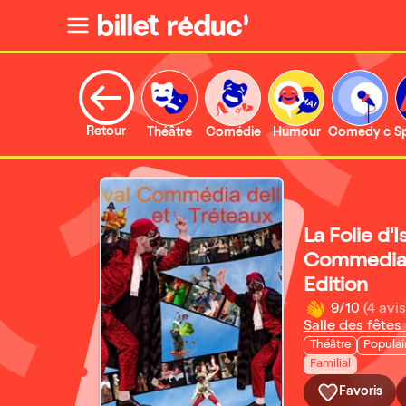
Retour
Théâtre
Comédie
Humour
Comedy clu
S
La Folie d'I
Commedia D
Edition
9/10
(4 avis
Salle des fêtes
Théâtre
Populai
Familial
Favoris