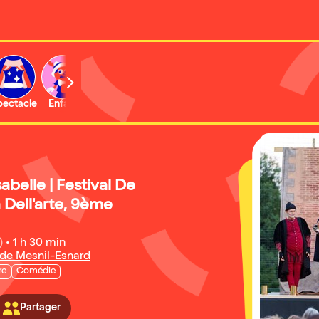
b
pectacle
Enfant
Concert
Activité
sabelle | Festival De
ell'arte, 9ème
)
•
1 h 30 min
 de Mesnil-Esnard
re
Comédie
Partager