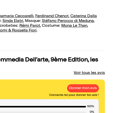
amaria Ceccarelli
,
Ferdinand Chenot
,
Caterina Dalla
e:
Sinda Elatri
, Masque:
Stéfano Perocco di Meduna
,
acrobaties:
Rémi Parot
, Costume:
Mona Le Than
,
mi & Rossella Fiori
.
Commedia Dell'arte, 9ème Edition, les
Voir tous les avis
Donner mon avis
Connecte-toi pour donner ton avis !
100%
0%