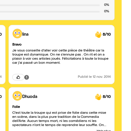
0%
0%
0
lina
8/10
Bravo
Je vous conseille d'aller voir cette pièce de théâtre car la
troupe est dynamique. On ne s'ennuie pas . On rit et on a
plaisir à voir ces artistes joués. Félicitations à toute la troupe
car j'ai passé un bon moment.
24
Publié
le 12 nov. 2014
0
Dhuoda
8/10
Folie
C'est toute la troupe qui est prise de folie dans cette mise
en scène, dans la plus pure tradition de la Commedia
dell'Arte. Aucun temps mort, ni les comédiens ni les
spectateurs n'ont le temps de reprendre leur souffle. On
s'amuse de bout en bout en suivant ces aventures,