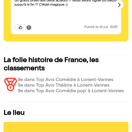
Un grand bravo aux deux acteurs !!! Nous avons rigolé du début
Sp
jusqu'à la fin !!! C'était magique ;)
Publié
le 19 juil. 2026
La folle histoire de France, les
classements
9e dans Top Avis Comédie à Lorient-Vannes
9e dans Top Avis Théâtre à Lorient-Vannes
9e dans Top Avis Comédie pop' à Lorient-Vannes
Le lieu