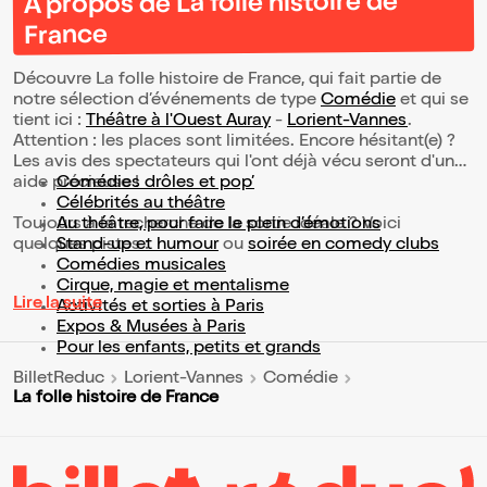
À propos de La folle histoire de
France
Découvre La folle histoire de France, qui fait partie de
notre sélection d’événements de type
Comédie
et qui se
tient ici :
Théâtre à l'Ouest Auray
-
Lorient-Vannes
.
Attention : les places sont limitées. Encore hésitant(e) ?
Les avis des spectateurs qui l'ont déjà vécu seront d'une
aide précieuse !
Comédies drôles et pop’
Célébrités au théâtre
Toujours à la recherche de la sortie idéale ? Voici
Au théâtre, pour faire le plein d’émotions
quelques pistes :
Stand-up et humour
ou
soirée en comedy clubs
Comédies musicales
Cirque, magie et mentalisme
Lire la suite
Activités et sorties à Paris
Expos & Musées à Paris
Pour les enfants, petits et grands
BilletReduc
Lorient-Vannes
Comédie
La folle histoire de France