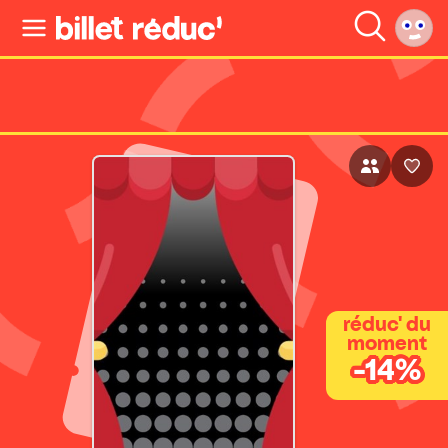
réduc' du
moment
-14%