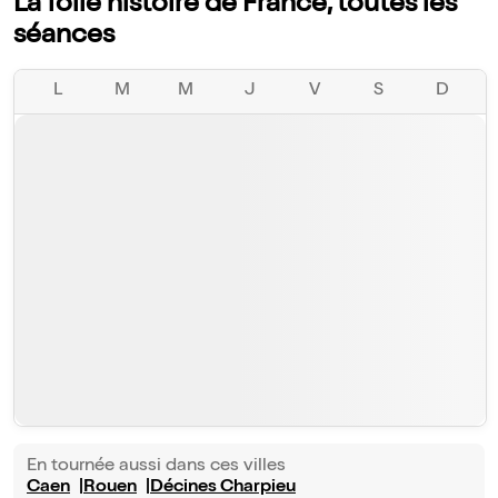
La folle histoire de France, toutes les
séances
L
M
M
J
V
S
D
En tournée aussi dans ces villes
Caen
Rouen
Décines Charpieu