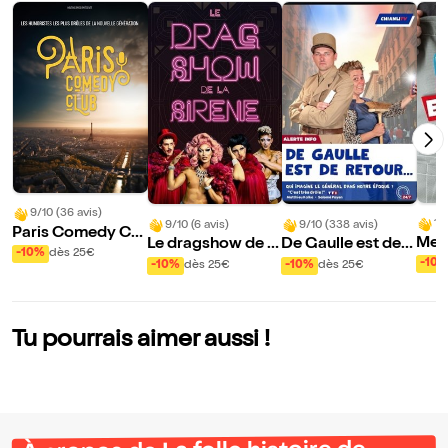
9/10 (36 avis)
10
9/10 (6 avis)
9/10 (338 avis)
Paris Comedy Clu
Mes 
Le dragshow de la
De Gaulle est de r
b
-10%
dès 25€
mou
sirène : La sirène à
etour
-10
-10%
dès 25€
-10%
dès 25€
rde
barbe
Tu pourrais aimer aussi !