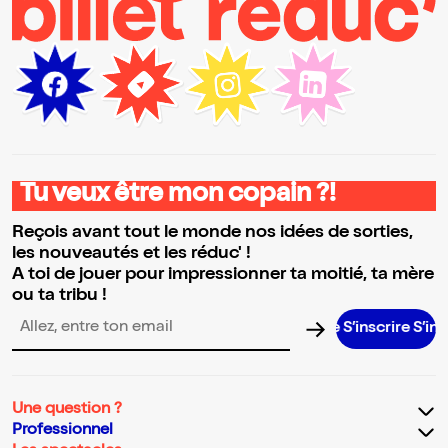
Tu veux être mon copain ?!
Reçois avant tout le monde nos idées de sorties,
les nouveautés et les réduc' !
A toi de jouer pour impressionner ta moitié, ta mère
ou ta tribu !
S’inscrire S’inscrire S’i
Adresse email pour la newsletter
Une question ?
Professionnel