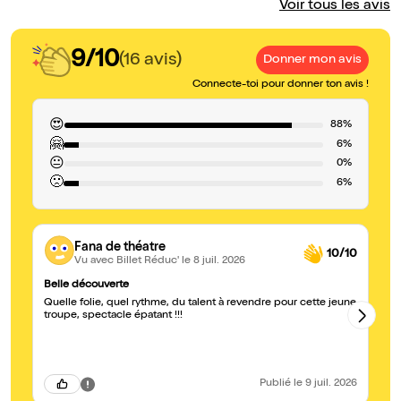
Voir tous les avis
9/10
(16 avis)
Donner mon avis
Connecte-toi pour donner ton avis !
😍
88%
🤗
6%
😐
0%
🙁
6%
Fana de théatre
10/10
Vu avec Billet Réduc'
le 8 juil. 2026
Belle découverte
Un
Quelle folie, quel rythme, du talent à revendre pour cette jeune
On
troupe, spectacle épatant !!!
là
Publié
le 9 juil. 2026