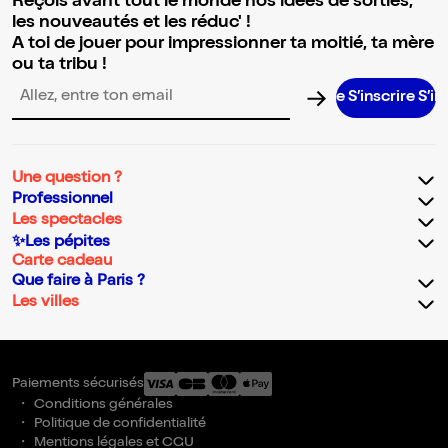
Reçois avant tout le monde nos idées de sorties,
les nouveautés et les réduc' !
A toi de jouer pour impressionner ta moitié, ta mère
ou ta tribu !
S’inscrire S’inscrir
Adresse email pour la newsletter
Une question ?
Professionnel
Les spectacles
✨Les pépites
Carte cadeau
Que faire à Paris ?
Les villes
Paiements sécurisés
Conditions générales
Politique de confidentialité
Mentions légales et CGU