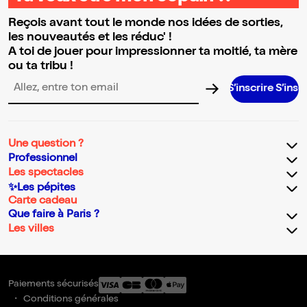
Reçois avant tout le monde nos idées de sorties,
les nouveautés et les réduc' !
A toi de jouer pour impressionner ta moitié, ta mère
ou ta tribu !
S’inscrire S’inscrire S’ins
Adresse email pour la newsletter
Une question ?
Professionnel
Les spectacles
✨Les pépites
Carte cadeau
Que faire à Paris ?
Les villes
Paiements sécurisés
Conditions générales