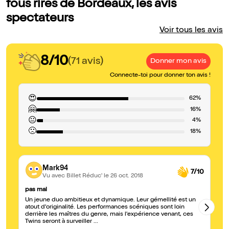
fous rires de Bordeaux, les avis
spectateurs
Voir tous les avis
8/10
(71 avis)
Donner mon avis
Connecte-toi pour donner ton avis !
😍
62%
🤗
16%
😐
4%
🙁
18%
Mark94
7/10
Vu avec Billet Réduc'
le 26 oct. 2018
pas mal
Sy
Un jeune duo ambitieux et dynamique. Leur gémellité est un
Sp
atout d'originalité. Les performances scéniques sont loin
derrière les maîtres du genre, mais l'expérience venant, ces
Twins seront à surveiller ...