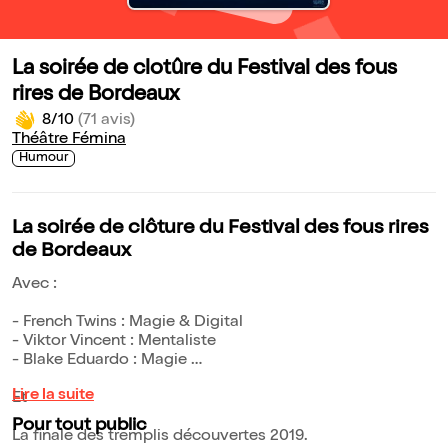
La soirée de clotûre du Festival des fous
rires de Bordeaux
8/10
(71 avis)
Théâtre Fémina
Humour
La soirée de clôture du Festival des fous rires
de Bordeaux
Avec :
- French Twins : Magie & Digital
- Viktor Vincent : Mentaliste
- Blake Eduardo : Magie
Lire la suite
Et
Pour tout public
La finale des tremplis découvertes 2019.