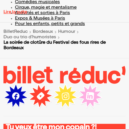
Comédies musicales
Cirque, magie et mentalisme
Lire la suite
Activités et sorties à Paris
Expos & Musées à Paris
Pour les enfants, petits et grands
BilletReduc
Bordeaux
Humour
Duo ou trio d’humoristes
La soirée de clotûre du Festival des fous rires de
Bordeaux
Tu veux être mon copain ?!