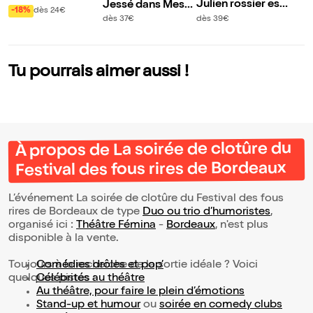
Julien rossier est
Jessé dans Messa
siques des Films d
-18%
dès 24€
coluche !
ge personnel
dès 39€
dès 37€
e Miyazaki | Borde
aux
Tu pourrais aimer aussi !
À propos de La soirée de clotûre du
Festival des fous rires de Bordeaux
L’événement La soirée de clotûre du Festival des fous
rires de Bordeaux de type
Duo ou trio d’humoristes
,
organisé ici :
Théâtre Fémina
-
Bordeaux
, n'est plus
disponible à la vente.
Toujours à la recherche de la sortie idéale ? Voici
Comédies drôles et pop’
quelques pistes :
Célébrités au théâtre
Au théâtre, pour faire le plein d’émotions
Stand-up et humour
ou
soirée en comedy clubs