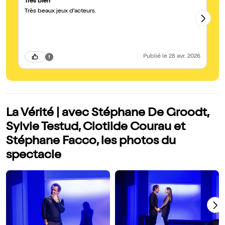
Très bien
E
Très beaux jeux d'acteurs.
Un
Publié
le 28 avr. 2026
La Vérité | avec Stéphane De Groodt,
Sylvie Testud, Clotilde Courau et
Stéphane Facco, les photos du
spectacle