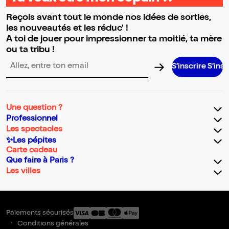
Reçois avant tout le monde nos idées de sorties,
les nouveautés et les réduc' !
A toi de jouer pour impressionner ta moitié, ta mère
ou ta tribu !
S’inscrire S’inscrire S’inscri
Adresse email pour la newsletter
Une question ?
Professionnel
Les spectacles
✨Les pépites
Carte cadeau
Que faire à Paris ?
Les villes
Paiements sécurisés
Conditions générales