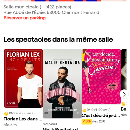
Salle municipale (~ 1422 places)
Rue Abbé de l'Épée, 63000 Clermont Ferrand
Réserver un parking
Les spectacles dans la même salle
7/
Ber
9/10 (4190 avis)
10/10 (2066 avis)
ans 
C'est décidé je de
dès 
Florian Lex dans I
eur 
viens une connass
-18%
dès 28€
mparfaits
Nouveau !
dès 32€
e ! | Clermont-Ferr