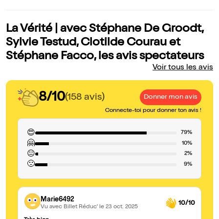
La Vérité | avec Stéphane De Groodt,
Sylvie Testud, Clotilde Courau et
Stéphane Facco, les avis spectateurs
Voir tous les avis
8/10
(158 avis)
Donner mon avis
Connecte-toi pour donner ton avis !
😍
79%
🤗
10%
😐
2%
🙁
9%
Marie6492
10/10
Vu avec Billet Réduc'
le 23 oct. 2025