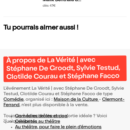
Malik Benthala da
and
ns Nouveau Mond
dès 47€
e
Tu pourrais aimer aussi !
À propos de La Vérité | avec
Stéphane De Groodt, Sylvie Testud,
Clotilde Courau et Stéphane Facco
L’événement La Vérité | avec Stéphane De Groodt, Sylvie
Testud, Clotilde Courau et Stéphane Facco de type
Comédie
, organisé ici :
Maison de la Culture
-
Clermont-
Ferrand
, n'est plus disponible à la vente.
Toujours à la recherche de la sortie idéale ? Voici
Comédies drôles et pop’
quelques pistes :
Célébrités au théâtre
Au théâtre, pour faire le plein d’émotions