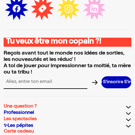
Tu veux être mon copain ?!
Reçois avant tout le monde nos idées de sorties,
les nouveautés et les réduc' !
A toi de jouer pour impressionner ta moitié, ta mère
ou ta tribu !
S’inscrire S’inscrire S’in
Adresse email pour la newsletter
Une question ?
Professionnel
Les spectacles
✨Les pépites
Carte cadeau