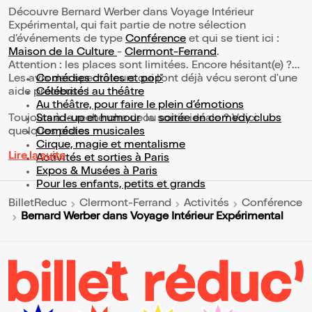
Découvre Bernard Werber dans Voyage Intérieur
Expérimental, qui fait partie de notre sélection
d’événements de type
Conférence
et qui se tient ici :
Maison de la Culture
-
Clermont-Ferrand
.
Attention : les places sont limitées. Encore hésitant(e) ?
Les avis des spectateurs qui l'ont déjà vécu seront d'une
Comédies drôles et pop’
aide précieuse !
Célébrités au théâtre
Au théâtre, pour faire le plein d’émotions
Toujours à la recherche de la sortie idéale ? Voici
Stand-up et humour
ou
soirée en comedy clubs
quelques pistes :
Comédies musicales
Cirque, magie et mentalisme
Lire la suite
Activités et sorties à Paris
Expos & Musées à Paris
Pour les enfants, petits et grands
BilletReduc
Clermont-Ferrand
Activités
Conférence
Bernard Werber dans Voyage Intérieur Expérimental