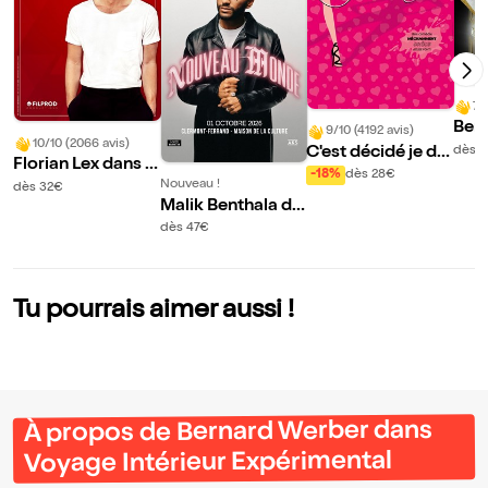
7/
Ber
9/10 (4192 avis)
10/10 (2066 avis)
ans 
C'est décidé je de
dès 
Florian Lex dans I
eur 
viens une connass
-18%
dès 28€
mparfaits
Nouveau !
dès 32€
e ! | Clermont-Ferr
Malik Benthala da
and
ns Nouveau Mond
dès 47€
e
Tu pourrais aimer aussi !
À propos de Bernard Werber dans
Voyage Intérieur Expérimental