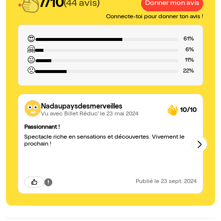
7/10
(44 avis)
Donner mon avis
Connecte-toi pour donner ton avis !
😍
61%
🤗
6%
😐
11%
🙁
22%
Nadaupaysdesmerveilles
10/10
Vu avec Billet Réduc'
le 23 mai 2024
Passionnant !
Un
Spectacle riche en sensations et découvertes. Vivement le
J'ai
prochain !
su
su
Publié
le 23 sept. 2024