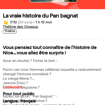
La vraie histoire du Pan bagnat
7/10
(20 avis)
•
1 h 15 min
Théâtre des Oiseaux
Théâtre
Vous pensiez tout connaître de l'histoire de
Nice... vous allez être surpris !
Vous en doutez ? Faites le test :
Parmi ces trois femmes célèbres laquelle a radicalement
changé l'histoire mondiale ?
La vierge Marie ?
Jeanne D'arc ?
Lire la suite
Catherine Ségurane ?
Pour tout public
Qu'est ce qu'un " Pan bagnat " :
Un lifting à l'huile d'olive ?
Langue : français