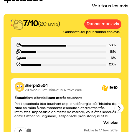
Voir tous les avis
7/10
(20 avis)
Donner mon avis
Connecte-toi pour donner ton avis !
😍
53%
🤗
18%
😐
6%
🙁
23%
Sherpa2504
9/10
Vu avec Billet Réduc'
le 17 févr. 2019
Ébouriffant, déstabilisant et très touchant
Ra
Petit spectacle très touchant et plein d'énergie, où l'histoire de
Tr
Nice se mêle à des moments d'absurde et d'autres très
de
intimistes. Impossible de rester de marbre, vous êtes secoués
ex
entre Catherine Segurane, la tapenade préhistorique et le
Paillon ! A voir si vous souhaitez sentir et vivre une part
Voir plus
authentique de Nice.
Publié
le 17 févr. 2019