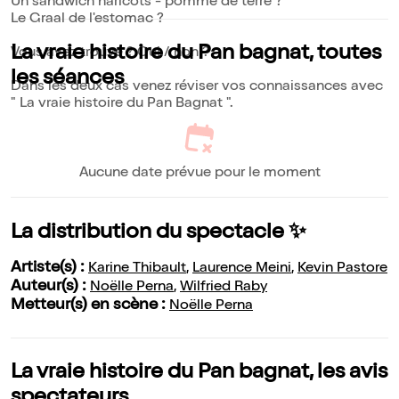
Un sandwich haricots - pomme de terre ?
Le Graal de l'estomac ?
La vraie histoire du Pan bagnat, toutes
Vous avez trouvé ? Oui / non ?
les séances
Dans les deux cas venez réviser vos connaissances avec
" La vraie histoire du Pan Bagnat ".
Aucune date prévue pour le moment
La distribution du spectacle ✨
Artiste(s) :
Karine Thibault
,
Laurence Meini
,
Kevin Pastore
Auteur(s) :
Noëlle Perna
,
Wilfried Raby
Metteur(s) en scène :
Noëlle Perna
La vraie histoire du Pan bagnat, les avis
spectateurs