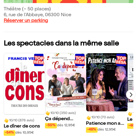
Théâtre (~ 50 places)
6, rue de l'Abbaye, 06300 Nice
Réserver un parking
Les spectacles dans la même salle
10/10 (350 avis)
10
10/10 (70 avis)
Ça dépend...
Le g
10/10 (876 avis)
Patience mon am
hes
-50%
dès 12,95€
-46
Le dîner de cons
our !
-46%
dès 12,95€
-54%
dès 10,95€