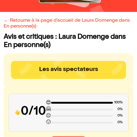
← Retourne à la page d'accueil de Laura Domenge dans
En personne(s)
Avis et critiques : Laura Domenge dans
En personne(s)
Les avis spectateurs
😍
100%
0/10
🤗
0%
😐
0%
🙁
0%