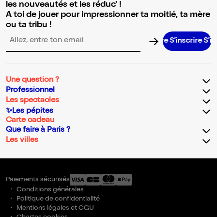
les nouveautés et les réduc' !
A toi de jouer pour impressionner ta moitié, ta mère
ou ta tribu !
S’inscrire S’inscri
Adresse email pour la newsletter
Une question ?
Professionnel
Les spectacles
✨Les pépites
Carte cadeau
Que faire à Paris ?
Les villes
Paiements sécurisés
Conditions générales
Politique de confidentialité
Mentions légales et CGU