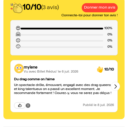
10/10
(3 avis)
Donner mon avis
Connecte-toi pour donner ton avis !
😍
100%
🤗
0%
😐
0%
🙁
0%
mylene
10/10
Vu avec Billet Réduc'
le 6 juil. 2026
Du drag comme on l'aime
Sp
Un spectacle drôle, émouvant, engagé avec des drag queens
Un
et king talentueux on a passé un excellent moment. Je
Br
recommande fortement ! Courez-y, vous ne serez pas déçus !
Publié
le 8 juil. 2026