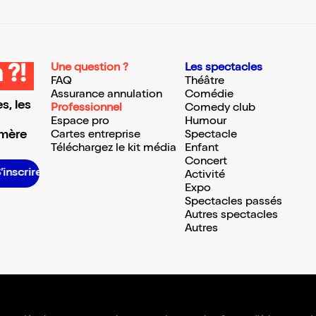
Une question ?
Les spectacles
 ?!
FAQ
Théâtre
Assurance annulation
Comédie
s, les
Professionnel
Comedy club
Espace pro
Humour
 mère
Cartes entreprise
Spectacle
Téléchargez le kit média
Enfant
Concert
S’inscrire S’inscrire S’inscrire S’inscrire S’inscrire S’inscrire S’inscrire S’inscrire S’inscrire S’inscrire S’inscrire S’inscrire
Activité
Expo
Spectacles passés
Autres spectacles
Autres