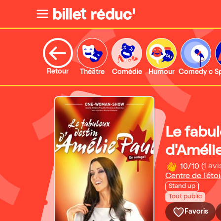
Retour
Théâtre
Comédie
Humour
Comedy clu
S
Le fabul
d'Améli
10/10
(1 avi
Centre de l'étoi
Stand up
Tout public
Favoris