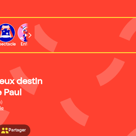
b
pectacle
Enfant
Concert
Activité
Expo et musée
eux destin
e Paul
s)
le
Partager