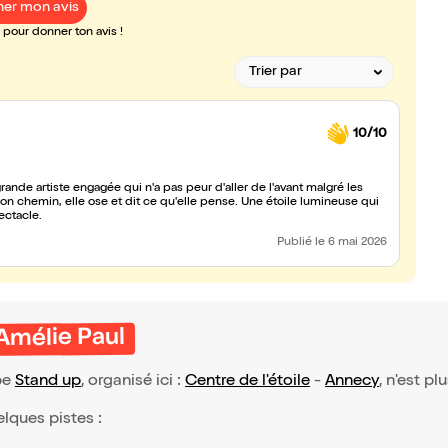
er mon avis
pour donner ton avis !
10/10
de artiste engagée qui n'a pas peur d'aller de l'avant malgré les
son chemin, elle ose et dit ce qu'elle pense. Une étoile lumineuse qui
ectacle.
Publié
le 6 mai 2026
'Amélie Paul
pe
Stand up
, organisé ici :
Centre de l'étoile
-
Annecy
, n'est p
elques pistes :