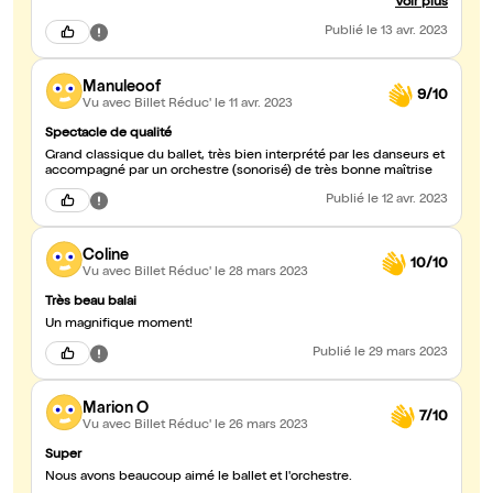
Voir plus
beau, mais le cadre l'assise et la vue pas à la hauteur.
Publié
le 13 avr. 2023
Manuleoof
9/10
Vu avec Billet Réduc'
le 11 avr. 2023
Spectacle de qualité
Grand classique du ballet, très bien interprété par les danseurs et
accompagné par un orchestre (sonorisé) de très bonne maîtrise
Publié
le 12 avr. 2023
Coline
10/10
Vu avec Billet Réduc'
le 28 mars 2023
Très beau balai
Un magnifique moment!
Publié
le 29 mars 2023
Marion O
7/10
Vu avec Billet Réduc'
le 26 mars 2023
Super
Nous avons beaucoup aimé le ballet et l'orchestre.