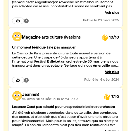
(espace carat Angoulême)en revanche n'est malheureusement
pas adaptée car assise inconfortable+ scène ne semblant pas
adaptée à la danse (bruit lors des sauts notamment). Mais le
Voir plus
spectacle en lui-même était vraiment beau (petit coup de coeur
pour l'acte 3) et m'a permis d'apprendre une fin alternative de ce
Publié
le 20 mars 2025
grand classique.
Magazine arts culture évasions
10/10
Un moment féérique à ne pas manquer
Le Casino de Paris présente ici une toute nouvelle version de
cette oeuvre. Une troupe de 45 danseurs appartenant à
l'International Festival Ballet,et un orchestre de 35 musiciens nous
transportent dans un spectacle féerique qui nous émerveille par
son exceptionnelle qualité. Si on ajoute à cela les somptueux
Voir plus
costumes de Vjatschesval Okunev et la création de décors
splendides, tout est réuni pour nous faire passer un moment
Publié
le 16 déc. 2024
magique, fait d'élégance et de grâce.
JeanneB
7/10
Vu avec Billet Réduc'
le 12 avr. 2023
L’espace Carat pas adapté pour un spectacle ballet et orchestre
J'ai été voir plusieurs spectacles dans cette salle, des comiques,
des expos, et c'est clair que c'est super d'avoir une telle structure
pour l'événementiel. Mais pour le ballet je trouve que ce n'est pas
adapté. Le son de l'orchestre n'est pas très bien restituer du fait
de la grandeur de la salle. Je mets sept car le spectacle était