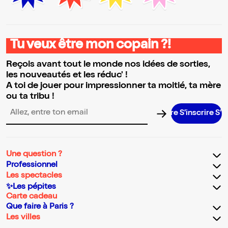
Tu veux être mon copain ?!
Reçois avant tout le monde nos idées de sorties,
les nouveautés et les réduc' !
A toi de jouer pour impressionner ta moitié, ta mère
ou ta tribu !
S’inscrire S’inscr
Adresse email pour la newsletter
Une question ?
Professionnel
Les spectacles
✨Les pépites
Carte cadeau
Que faire à Paris ?
Les villes