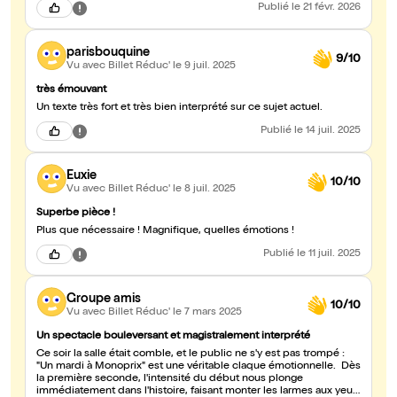
Publié
le 21 févr. 2026
parisbouquine
9/10
Vu avec Billet Réduc'
le 9 juil. 2025
très émouvant
Un texte très fort et très bien interprété sur ce sujet actuel.
Publié
le 14 juil. 2025
Euxie
10/10
Vu avec Billet Réduc'
le 8 juil. 2025
Superbe pièce !
Plus que nécessaire ! Magnifique, quelles émotions !
Publié
le 11 juil. 2025
Groupe amis
10/10
Vu avec Billet Réduc'
le 7 mars 2025
Un spectacle bouleversant et magistralement interprété
Ce soir la salle était comble, et le public ne s'y est pas trompé :
"Un mardi à Monoprix" est une véritable claque émotionnelle. Dès
la première seconde, l'intensité du début nous plonge
immédiatement dans l'histoire, faisant monter les larmes aux yeux,