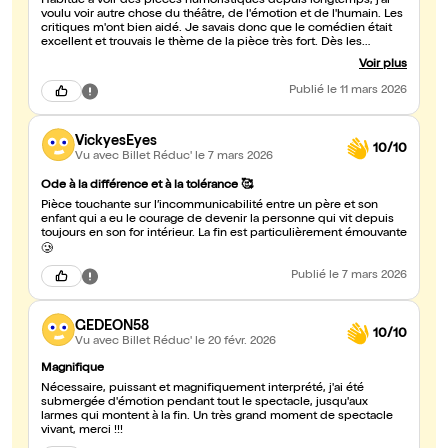
Habitué à voir des pièces humoristiques depuis longtemps, j'ai
voulu voir autre chose du théâtre, de l'émotion et de l'humain. Les
critiques m'ont bien aidé. Je savais donc que le comédien était
excellent et trouvais le thème de la pièce très fort. Dès les
premières secondes, Thierry de Pina m'a embarqué dans
Voir plus
l'histoire, comme tous les autres spectateurs. A tel point que
j'étais persuadé que c'était Son histoire ! J'ai déjà hâte de
Publié
le 11 mars 2026
découvrir les autres pièces qu'il joue en ce moment. Merci
Thierry.
VickyesEyes
10/10
Vu avec Billet Réduc'
le 7 mars 2026
Ode à la différence et à la tolérance 🥰
Pièce touchante sur l’incommunicabilité entre un père et son
enfant qui a eu le courage de devenir la personne qui vit depuis
toujours en son for intérieur. La fin est particulièrement émouvante
🥲
Publié
le 7 mars 2026
GEDEON58
10/10
Vu avec Billet Réduc'
le 20 févr. 2026
Magnifique
Nécessaire, puissant et magnifiquement interprété, j'ai été
submergée d'émotion pendant tout le spectacle, jusqu'aux
larmes qui montent à la fin. Un très grand moment de spectacle
vivant, merci !!!