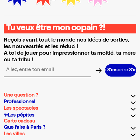
Tu veux être mon copain ?!
Reçois avant tout le monde nos idées de sorties,
les nouveautés et les réduc' !
A toi de jouer pour impressionner ta moitié, ta mère
ou ta tribu !
S’inscrire S’inscrire
Adresse email pour la newsletter
Une question ?
Professionnel
Les spectacles
✨Les pépites
Carte cadeau
Que faire à Paris ?
Les villes