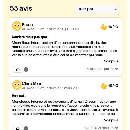
55 avis
Bruno
10/10
Vu avec Billet Réduc'
le 20 juil. 2026
Sombre mais pas que
Magnifique interprétation d'un personnage, que dis-je, des
nombreux personnages. Une pièce aux multiples tiroirs et
lectures fines, qui nous livre sans fard si je peux me permettre, sa
vérité sur les difficultés d'être soi et de montrer qui nous
sommes.
Voir plus
Publié
le 21 juil. 2026
Clara M75
10/10
Vu avec Billet Réduc'
le 21 mars 2026
Être soi....
Monologue intense et bouleversant d’humanité pour illustrer que
l'on n’existe que dans le regard de l'autre, le voisin, le proche, a
fortiori le père de Marie-Pierre, alias Jean-Pierre qu’elle s'évertue à
soutenir et accompagner chaque mardi à Monoprix ....jusqu'à ce
que .... Décidément l’écriture d’Emmanuel Darley sied à
Voir plus
l’interprétation subtile de Thierry de Pina.
Publié
le 21 mars 2026