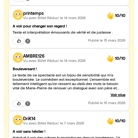
printemps
10/10
Vu avec Billet Réduc'
le 14 mars 2026
A voir pour changer son regard !
Texte et interprétation émouvants de vérité et de justesse .
Publié
le 15 mars 2026
AMBRE126
10/10
Vu avec Billet Réduc'
le 14 mars 2026
Bouleversant !
Le texte de ce spectacle est un bijou de sensibilité qui m'a
bouleversée. Le comédien est exceptionnel. L'ensemble est
tellement intelligent qu'on ressent au-delà des mots le besoin
vital de Marie-Pierre de renouer un dialogue avec son père et
c'est pour cela qu'elle affronte tous les mardis les épreuves que je
Voir plus
ne dévoilerais pas. La fin est poignante ! Venez absolument
découvrir ce spectacle.
Publié
le 15 mars 2026
DriK14
10/10
Vu avec Billet Réduc'
le 7 mars 2026
A voir sans hésiter !