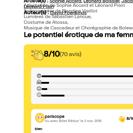
Artiste(s) :
Sophie Accard
,
Léonard Boissier
,
Jacq
Adaptation de Sophie Accard et Léonard Prain
Léonard Prain
Scénographie de Blandine Vieillot
Auteur(s) :
David Foenkinos
Lumières de Sébastien Lanoue,
Costume de Atossa,
Musique de Cascadeur et Chorégraphie de Bolew
Le potentiel érotique de ma femm
8/10
(70 avis)
😍
🤗
😐
🙁
pariscope
8/1
Vu avec Billet Réduc'
le 2 nov. 2018
bien