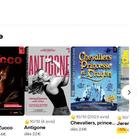
e
10/10 (2023 avis)
10/10 (12
10/10 (4 avis)
Chevaliers, princes
Jeremy C
Antigone
Zucco
se et dragon
dans Seul
dès 24€
dès 2
-11%
dès 22€
24€