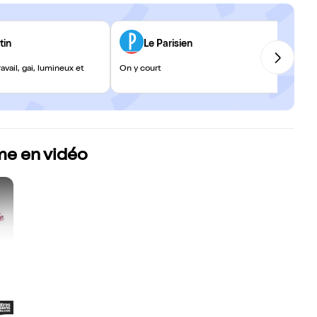
tin
Le Parisien
avail, gai, lumineux et
On y court
me en vidéo