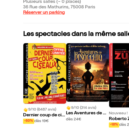
Plusieurs salles (~ 0 places)
36 Rue des Mathurins, 75008 Paris
Réserver un parking
Les spectacles dans la même sall
9/10 (314 avis)
9/10 (6487 avis)
Les Aventures de Pi
Nouveau !
Dernier coup de cis
nocchio
Roberto 
dès 24€
eaux
dès 19€
-50%
dès 
-18%