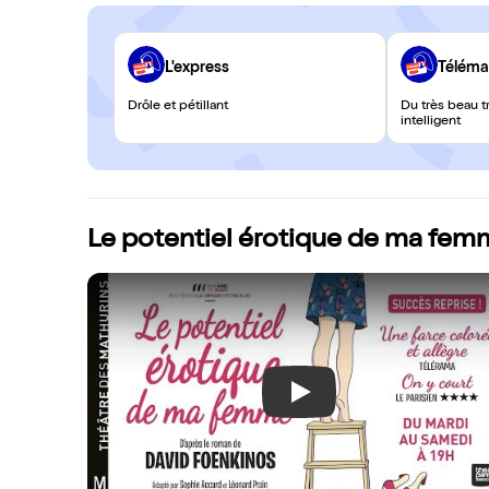
L'express
Téléma
Drôle et pétillant
Du très beau tr
intelligent
Le potentiel érotique de ma fem
Play