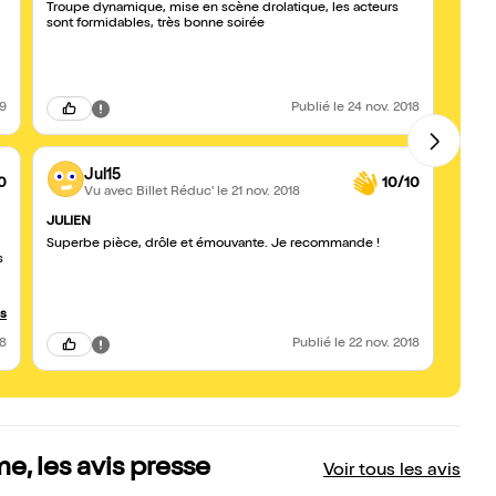
Troupe dynamique, mise en scène drolatique, les acteurs
Bravo
sont formidables, très bonne soirée
moment
très r
perfo
Rapidi
19
Publié
le 24 nov. 2018
Jul15
0
10/10
Vu avec Billet Réduc'
le 21 nov. 2018
JULIEN
De mi
Superbe pièce, drôle et émouvante. Je recommande !
J'ai r
s
13 et je trouve que le spectacle fonctionne de mieux en
mieux
merve
Foenk
us
18
Publié
le 22 nov. 2018
e, les avis presse
Voir tous les avis