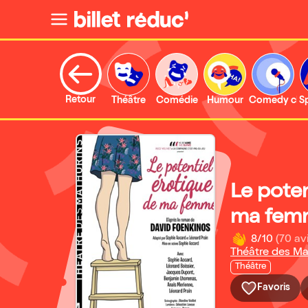
Retour
Théâtre
Comédie
Humour
Comedy clu
S
Le poten
ma fem
8/10
(70 av
Théâtre des Ma
Théâtre
Favoris