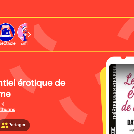
b
pectacle
Enfant
Concert
Activité
Expo et musée
tiel érotique de
me
is)
thurins
Partager