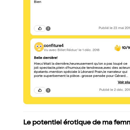
Bien
Publié
le 23 mai 20
confiture4
10/1
Vu avec Billet Réduc'
le 1 déc. 2018
Belle dernière!
Hier,c'était la dernière,heureusement qu'on a pas loupé ce
joli spectacle,plein d'humour,de tendresse,avec des acteur
épatants-mention spéciale à Léonard Prain,le narrateur qui
porte superbement la pièce- grosse pensée pour Gérard
aussi!!!, et une mise en scène remarquable de Sophie
Voir pl
Accard .Si un jour,il y a une reprise,allez y!
Publié
le 2 déc. 20
Le potentiel érotique de ma femm