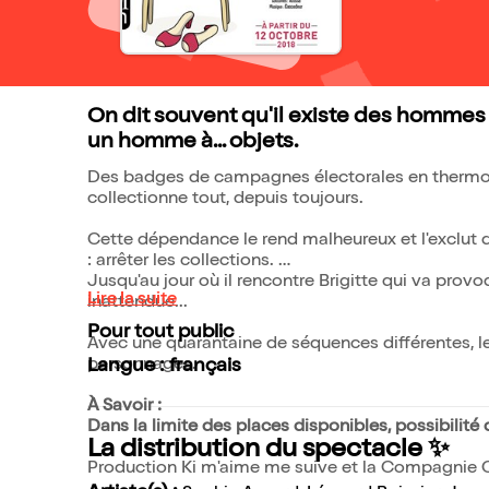
On dit souvent qu'il existe des hommes
un homme à... objets.
Des badges de campagnes électorales en thermomè
collectionne tout, depuis toujours.
Cette dépendance le rend malheureux et l'exclut de
: arrêter les collections.
Jusqu'au jour où il rencontre Brigitte qui va provo
Lire la suite
inattendue...
Pour tout public
Avec une quarantaine de séquences différentes, l
personnages.
Langue : français
À Savoir :
Dans la limite des places disponibles, possibilité 
La distribution du spectacle ✨
Production Ki m'aime me suive et la Compagnie 