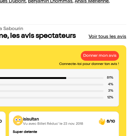
ues Dupont
,
Benjamin Lhommas
,
Anaïs Merienne
,
a Sabourin
e, les avis spectateurs
Voir tous les avis
Donner mon avis
Connecte-toi pour donner ton avis !
81%
4%
3%
12%
isisultan
0
8/10
Vu avec Billet Réduc'
le 23 nov. 2018
Super detente
Très 