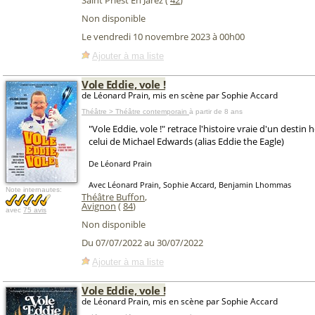
Saint Priest En Jarez (
42
)
Non disponible
Le vendredi 10 novembre 2023 à 00h00
Ajouter à ma liste
Vole Eddie, vole !
de Léonard Prain, mis en scène par Sophie Accard
Théâtre > Théâtre contemporain
à partir de 8 ans
"Vole Eddie, vole !" retrace l'histoire vraie d'un desti
celui de Michael Edwards (alias Eddie the Eagle)
De Léonard Prain
Avec Léonard Prain, Sophie Accard, Benjamin Lhommas
Note internautes:
Théâtre Buffon
,
Avignon
(
84
)
avec
75 avis
Non disponible
Du 07/07/2022 au 30/07/2022
Ajouter à ma liste
Vole Eddie, vole !
de Léonard Prain, mis en scène par Sophie Accard