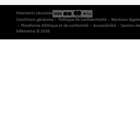
Paiements sécurisés
Conditions générales
Politique de confidentialité
Mentions légale
Plateforme d'éthique et de conformité
Accessibilité
Gestion de
billetreduc ©
2026