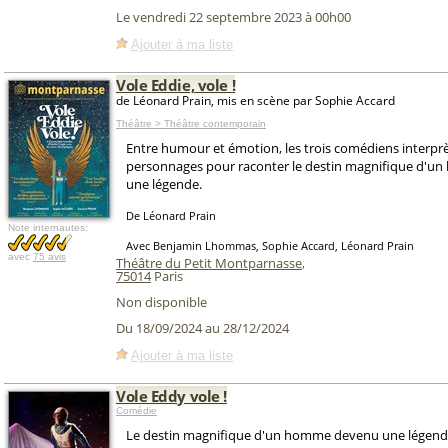
Le vendredi 22 septembre 2023 à 00h00
Ajouter à ma liste
Vole Eddie, vole !
de Léonard Prain, mis en scène par Sophie Accard
Théâtre > Théâtre contemporain
Entre humour et émotion, les trois comédiens interprè
personnages pour raconter le destin magnifique d'
une légende.
De Léonard Prain
Note internautes:
Avec Benjamin Lhommas, Sophie Accard, Léonard Prain
avec
75 avis
Théâtre du Petit Montparnasse
,
75014
Paris
Non disponible
Du 18/09/2024 au 28/12/2024
Ajouter à ma liste
Vole Eddy vole !
Comédie
Le destin magnifique d'un homme devenu une légende. 