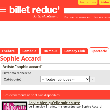
Invitations
Réduc
Bouton
menu
Sortez Maintenant!
principale
Recherche avancée
|
Les nouvea
Théâtre
Comédie
Humour
Comedy Club
Spectacle
Sophie Accard
Artiste "sophie accard"
Filtrer ma recherche
Catégorie:
Ces évènements ne sont plus disponibles
La vie bien qu'elle soit courte
de Stanislav Stratiev, mis en scène par Sophie Accard