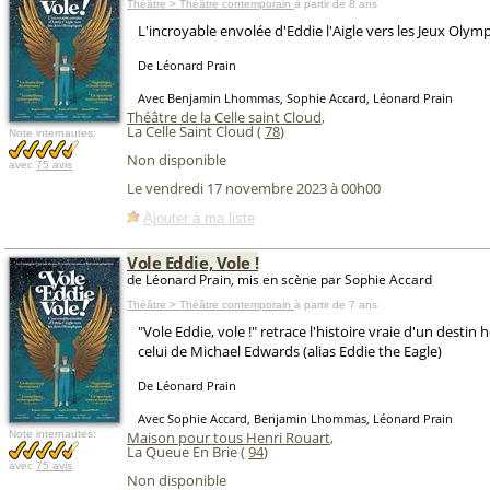
Théâtre > Théâtre contemporain
à partir de 8 ans
L'incroyable envolée d'Eddie l'Aigle vers les Jeux Olymp
De Léonard Prain
Avec Benjamin Lhommas, Sophie Accard, Léonard Prain
Théâtre de la Celle saint Cloud
,
La Celle Saint Cloud (
78
)
Note internautes:
Non disponible
avec
75 avis
Le vendredi 17 novembre 2023 à 00h00
Ajouter à ma liste
Vole Eddie, Vole !
de Léonard Prain, mis en scène par Sophie Accard
Théâtre > Théâtre contemporain
à partir de 7 ans
"Vole Eddie, vole !" retrace l'histoire vraie d'un desti
celui de Michael Edwards (alias Eddie the Eagle)
De Léonard Prain
Avec Sophie Accard, Benjamin Lhommas, Léonard Prain
Note internautes:
Maison pour tous Henri Rouart
,
La Queue En Brie (
94
)
avec
75 avis
Non disponible