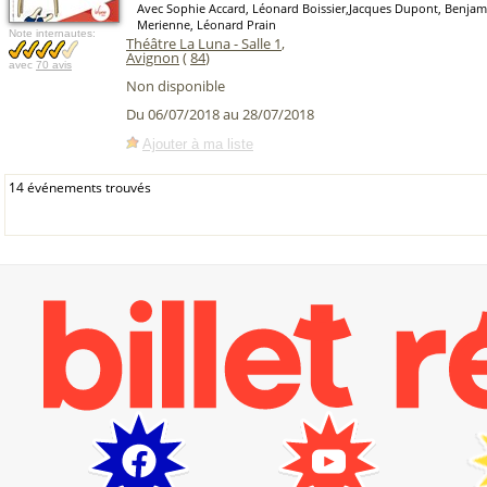
Avec Sophie Accard, Léonard Boissier,Jacques Dupont, Benja
Merienne, Léonard Prain
Note internautes:
Théâtre La Luna - Salle 1
,
Avignon
(
84
)
avec
70 avis
Non disponible
Du 06/07/2018 au 28/07/2018
Ajouter à ma liste
14 événements trouvés