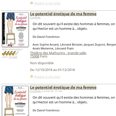
Ajouter à ma liste
Le potentiel érotique de ma femme
Comédie
On dit souvent qu'il existe des hommes à femmes, on
qu'Hector est un homme à... objets.
De David Foenkinos
Avec Sophie Accard, Léonard Boissier, Jacques Dupont, Benj
Anaïs Merienne, Léonard Prain
Note internautes:
Théâtre des Mathurins - grande salle
,
75008
Paris
avec
70 avis
Non disponible
Du 12/10/2018 au 01/12/2018
Ajouter à ma liste
Le potentiel érotique de ma femme
Comédie
à partir de 10 ans
On dit souvent qu'il existe des hommes à femmes, on
qu'Hector est un homme à... objets.
De David Foenkinos