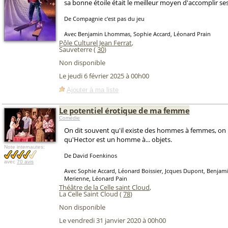
sa bonne étoile était le meilleur moyen d'accomplir se
De Compagnie c'est pas du jeu
Avec Benjamin Lhommas, Sophie Accard, Léonard Prain
Pôle Culturel Jean Ferrat
,
Sauveterre (
30
)
Non disponible
Le jeudi 6 février 2025 à 00h00
Ajouter à ma liste
Le potentiel érotique de ma femme
Comédie
On dit souvent qu'il existe des hommes à femmes, on
qu'Hector est un homme à... objets.
Note internautes:
De David Foenkinos
avec
70 avis
Avec Sophie Accard, Léonard Boissier, Jcques Dupont, Benja
Merienne, Léonard Pain
Théâtre de la Celle saint Cloud
,
La Celle Saint Cloud (
78
)
Non disponible
Le vendredi 31 janvier 2020 à 00h00