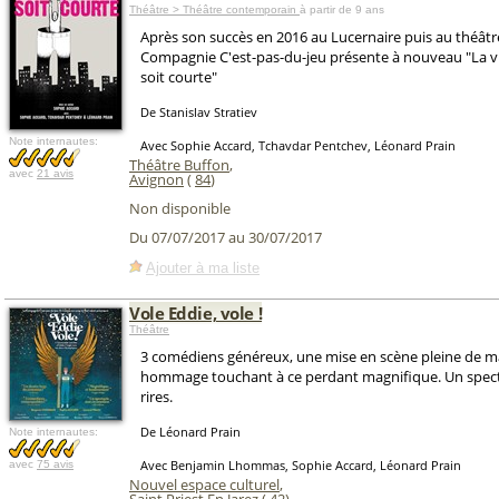
Théâtre > Théâtre contemporain
à partir de 9 ans
Après son succès en 2016 au Lucernaire puis au théâtre
Compagnie C'est-pas-du-jeu présente à nouveau "La vi
soit courte"
De Stanislav Stratiev
Note internautes:
Avec Sophie Accard, Tchavdar Pentchev, Léonard Prain
Théâtre Buffon
,
avec
21 avis
Avignon
(
84
)
Non disponible
Du 07/07/2017 au 30/07/2017
Ajouter à ma liste
Vole Eddie, vole !
Théâtre
3 comédiens généreux, une mise en scène pleine de ma
hommage touchant à ce perdant magnifique. Un spect
rires.
De Léonard Prain
Note internautes:
Avec Benjamin Lhommas, Sophie Accard, Léonard Prain
avec
75 avis
Nouvel espace culturel
,