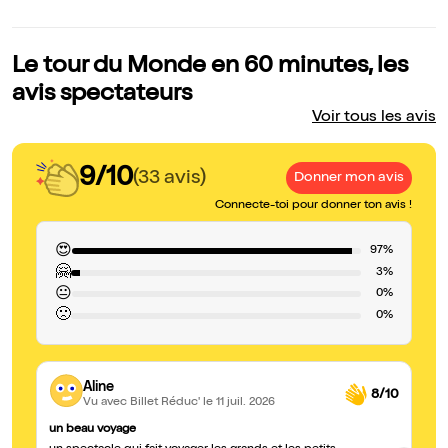
Le tour du Monde en 60 minutes, les
avis spectateurs
Voir tous les avis
9/10
(33 avis)
Donner mon avis
Connecte-toi pour donner ton avis !
😍
97%
🤗
3%
😐
0%
🙁
0%
Aline
8/10
Vu avec Billet Réduc'
le 11 juil. 2026
un beau voyage
Su