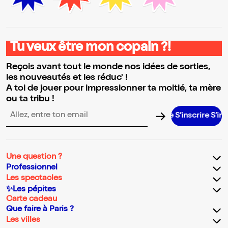
Tu veux être mon copain ?!
Reçois avant tout le monde nos idées de sorties,
les nouveautés et les réduc' !
A toi de jouer pour impressionner ta moitié, ta mère
ou ta tribu !
S’inscrire S’inscrire
Adresse email pour la newsletter
Une question ?
Professionnel
Les spectacles
✨Les pépites
Carte cadeau
Que faire à Paris ?
Les villes