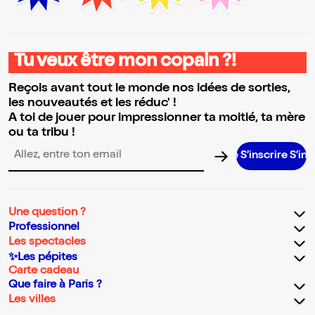
Tu veux être mon copain ?!
Reçois avant tout le monde nos idées de sorties,
les nouveautés et les réduc' !
A toi de jouer pour impressionner ta moitié, ta mère
ou ta tribu !
S’inscrire S’inscrire 
Adresse email pour la newsletter
Une question ?
Professionnel
Les spectacles
✨Les pépites
Carte cadeau
Que faire à Paris ?
Les villes