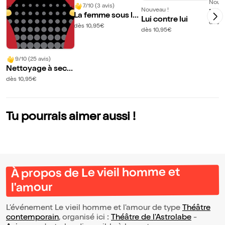
Nouve
7/10 (3 avis)
Nouveau !
Hôte
La femme sous la
Lui contre lui
ond
dès 1
robe
dès 10,95€
dès 10,95€
9/10 (25 avis)
Nettoyage à sec u
niquement !
dès 10,95€
Tu pourrais aimer aussi !
À propos de Le vieil homme et
l'amour
L’événement Le vieil homme et l'amour de type
Théâtre
contemporain
, organisé ici :
Théâtre de l'Astrolabe
-