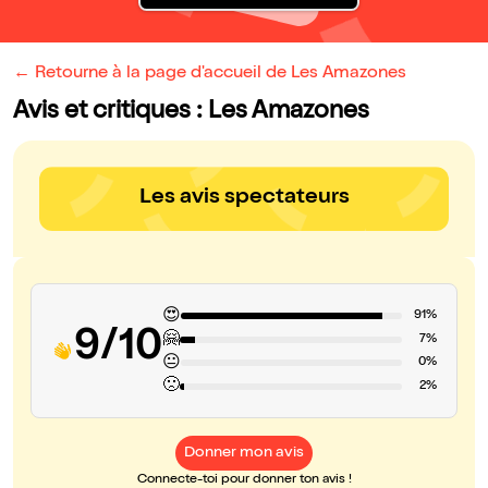
← Retourne à la page d'accueil de Les Amazones
Avis et critiques : Les Amazones
Les avis spectateurs
😍
91%
9/10
🤗
7%
😐
0%
🙁
2%
Donner mon avis
Connecte-toi pour donner ton avis !