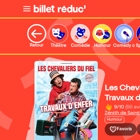
Retour
Théâtre
Comédie
Humour
Comedy clu
S
Les Cheva
Travaux d
9/10
(50 av
Zénith de Saint
Humour
Favoris