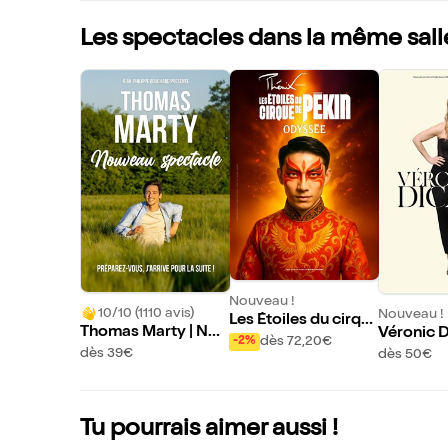
Les spectacles dans la même sall
Nouveau !
10/10 (1110 avis)
Nouveau !
Les Étoiles du cirqu
Thomas Marty | Nou
Véronic D
e de Pékin dans Od
dès 72,20€
-2%
veau spectacle
s Enchanté
dès 39€
dès 50€
yssée
Etienne
Tu pourrais aimer aussi !