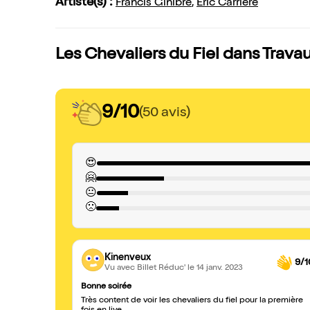
Artiste(s) :
Francis Ginibre
,
Eric Carriere
Les Chevaliers du Fiel dans Travau
9/10
(50 avis)
😍
🤗
😐
🙁
Kinenveux
9/1
Vu avec Billet Réduc'
le 14 janv. 2023
Bonne soirée
Très content de voir les chevaliers du fiel pour la première