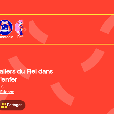
b
pectacle
Enfant
Concert
Activité
liers du Fiel dans
'enfer
is)
 Etienne
Partager