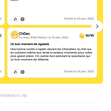
super.
23
Publié
le 23 janv. 2023
ChDev
0
10/10
Vu avec Billet Réduc'
le 13 janv. 2023
Un bon moment de rigolade
belle 
Une bonne soirée à rigoler devant les Chevaliers du Fiel qui
toujo
en oublient même leur texte à certains moments pour notre
plus grand plaisir. On oublie tout pendant le spectacle qui
un bon moment de détente.
23
Publié
le 23 janv. 2023
-1059435/3-36)