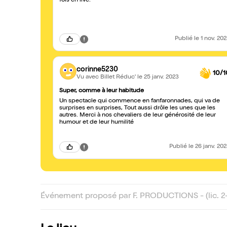
fois en live.
Publié
le 1 nov. 20
corinne5230
10/1
Vu avec Billet Réduc'
le 25 janv. 2023
Super, comme à leur habitude
Un spectacle qui commence en fanfaronnades, qui va de
surprises en surprises, Tout aussi drôle les unes que les
autres. Merci à nos chevaliers de leur générosité de leur
humour et de leur humilité
Publié
le 26 janv. 20
Événement proposé par F. PRODUCTIONS - (lic. 2