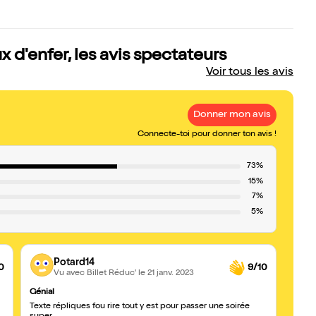
x d'enfer, les avis spectateurs
Voir tous les avis
Donner mon avis
Connecte-toi pour donner ton avis !
73%
15%
7%
5%
Potard14
0
9/10
Vu avec Billet Réduc'
le 21 janv. 2023
Génial
Génia
Texte répliques fou rire tout y est pour passer une soirée
Le spe