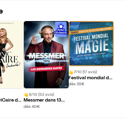
e
7/10 (17 avis)
Festival mondial de
la magie
dès 35€
8/10 (53 avis)
iCaire dan
Messmer dans 13Hz
e ! | Saint
| Saint-Etienne
dès 40€