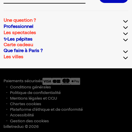
Une question ?
Professionnel
Les spectacles
✨Les pépites
Carte cadeau
Que faire à Paris ?
Les villes
Paiements sécurisés
Conditions générales
Politique de confidentialité
Mentions légales et CGU
Chartes cookies
Plateforme d'éthique et de conformité
Accessibilité
Gestion des cookies
billetreduc © 2026