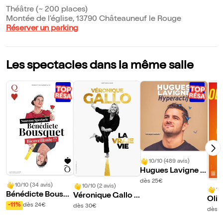
Théâtre (~ 200 places)
Montée de l'église, 13790 Châteauneuf le Rouge
Réserver un parking
Les spectacles dans la même salle
10/10 (489 avis)
Hugues Lavigne d
ans Hyperactif
dès 25€
10/10 (34 avis)
10/10 (2 avis)
10
Bénédicte Bousqu
Véronique Gallo d
Oliv
et dans Bienveilla
ans La vraie vie
-11%
dès 24€
dès 30€
Oui,
dès 
nte !?