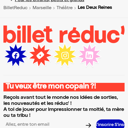
Pour les enfants, petits et grands
Les Deux Reines
BilletReduc
Marseille
Théâtre
Tu veux être mon copain ?!
Reçois avant tout le monde nos idées de sorties,
les nouveautés et les réduc' !
A toi de jouer pour impressionner ta moitié, ta mère
ou ta tribu !
S’inscrire S’inscrire S’inscri
Adresse email pour la newsletter