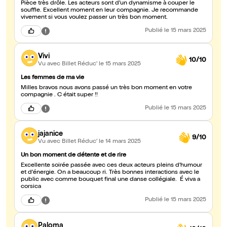
Pièce très drôle. Les acteurs sont d’un dynamisme à couper le
souffle. Excellent moment en leur compagnie. Je recommande
vivement si vous voulez passer un très bon moment.
Publié
le 15 mars 2025
Vivi
10/10
Vu avec Billet Réduc'
le 15 mars 2025
Les femmes de ma vie
Milles bravos nous avons passé un très bon moment en votre
compagnie . C était super !!
Publié
le 15 mars 2025
jajanice
9/10
Vu avec Billet Réduc'
le 14 mars 2025
Un bon moment de détente et de rire
Excellente soirée passée avec ces deux acteurs pleins d'humour
et d'énergie. On a beaucoup ri. Très bonnes interactions avec le
public avec comme bouquet final une danse collégiale. É viva a
corsica
Publié
le 15 mars 2025
Paloma