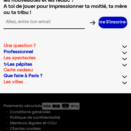
les nouveautés et les réduc' !
A toi de jouer pour impressionner ta moitié, ta mère
ou ta tribu !
S’inscrire S’i
Adresse email pour la newsletter
Une question ?
Professionnel
Les spectacles
✨Les pépites
Carte cadeau
Que faire à Paris ?
Les villes
Paiements sécurisés
Conditions générales
Politique de confidentialité
Mentions légales et CGU
Chartes cookies