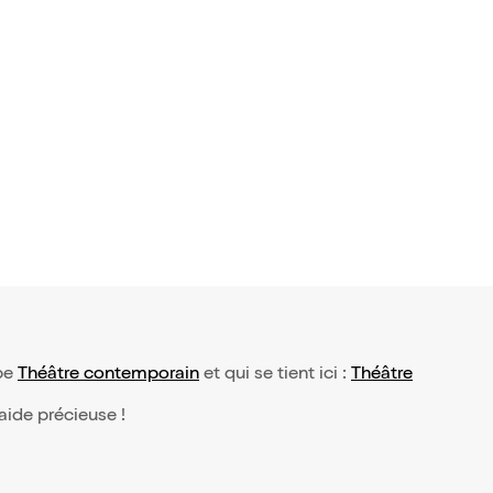
3 avis)
dans Va ai
ype
Théâtre contemporain
et qui se tient ici :
Théâtre
 aide précieuse !