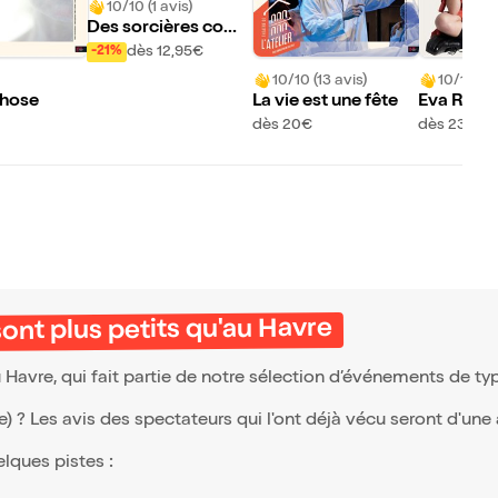
10/10 (1 avis)
Des sorcières com
me les autres
dès 12,95€
-21%
10/10 (13 avis)
10/10 (10
chose
La vie est une fête
Eva Rami 
mer !
dès 20€
dès 23€
sont plus petits qu'au Havre
u Havre, qui fait partie de notre sélection d’événements de t
(e) ? Les avis des spectateurs qui l'ont déjà vécu seront d'une
elques pistes :