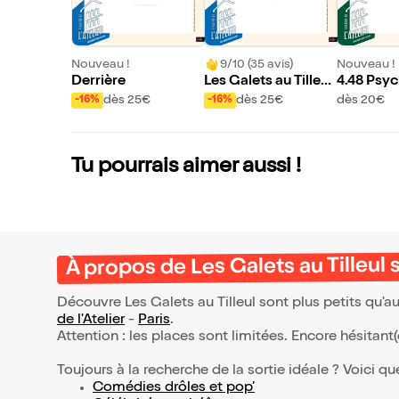
Nouveau !
9/10 (35 avis)
Nouveau !
Derrière
Les Galets au Tilleul
4.48 Psy
sont plus petits qu'a
dès 25€
dès 25€
dès 20€
-16%
-16%
u Havre
Tu pourrais aimer aussi !
À propos de Les Galets au Tilleul 
Découvre Les Galets au Tilleul sont plus petits qu'a
de l'Atelier
-
Paris
.
Attention : les places sont limitées. Encore hésitant
Toujours à la recherche de la sortie idéale ? Voici qu
Comédies drôles et pop’