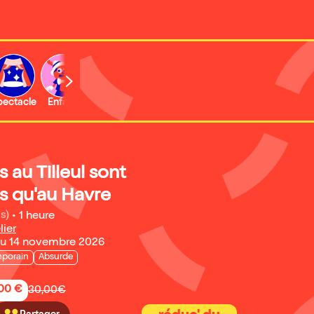
b
pectacle
Enfant
Concert
Activité
Expo et musée
 au Tilleul sont
ts qu'au Havre
s)
•
1 heure
lier
au 14 novembre 2026
porain
Absurde
,00 €
30,00€