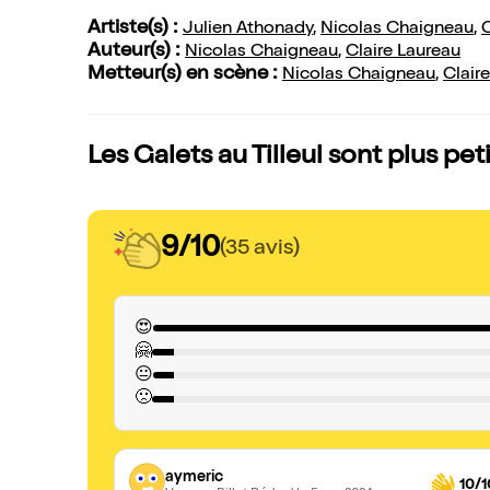
Artiste(s) :
Julien Athonady
,
Nicolas Chaigneau
,
C
Auteur(s) :
Nicolas Chaigneau
,
Claire Laureau
Metteur(s) en scène :
Nicolas Chaigneau
,
Clair
Les Galets au Tilleul sont plus pet
9/10
(35 avis)
😍
🤗
😐
🙁
aymeric
10/1