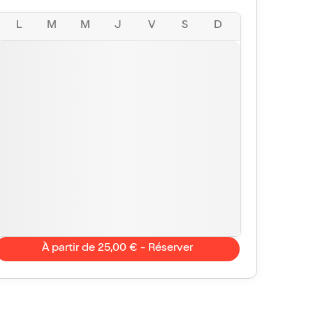
L
M
M
J
V
S
D
À partir de 25,00 € - Réserver
domi
Hat64
9/10