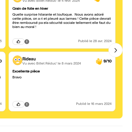
Vu avec Billet Réduc'
le 4 févr. 2024
Grain de folie en hiver
Très 
Quelle surprise hilarante et loufoque. Nous avons adoré
Mise 
cette pièce, on a ri et pleuré aux larmes ! Cette pièce devrait
surpr
être remboursé pa ela sécurité sociale tellement elle faut du
reco
bien au moral !
25
Publié
le 28 avr. 2024
Rideau
0
9/10
Vu avec Billet Réduc'
le 8 mars 2024
Excellente pièce
Le dia
i
Bravo
Succe
préci
acteur
24
Publié
le 16 mars 2024