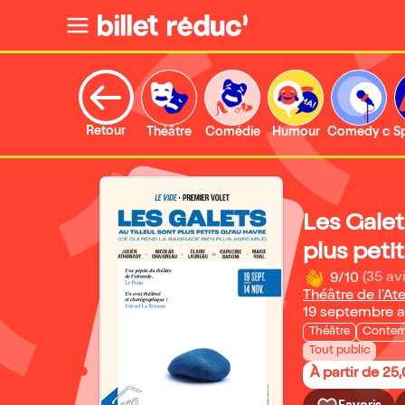
Retour
Théâtre
Comédie
Humour
Comedy clu
S
Les Galets
plus peti
9/10
(35 avi
Théâtre de l'Ate
19 septembre 
Théâtre
Contem
Tout public
À partir de 25