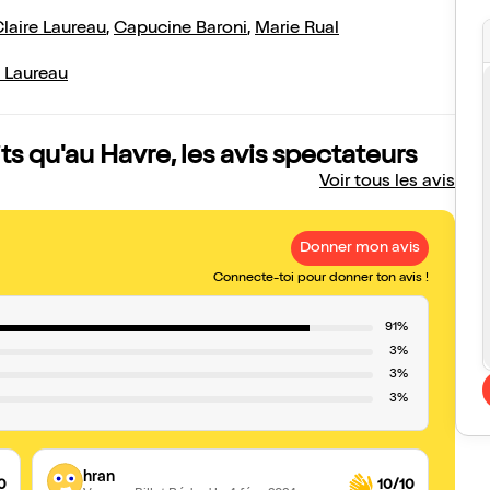
laire Laureau
,
Capucine Baroni
,
Marie Rual
e Laureau
its qu'au Havre, les avis spectateurs
Voir tous les avis
Donner mon avis
Connecte-toi pour donner ton avis !
91%
3%
3%
3%
hran
0
10/10