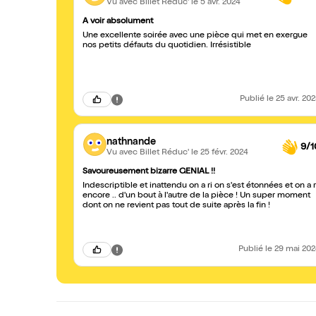
Vu avec Billet Réduc'
le 5 avr. 2024
A voir absolument
Une excellente soirée avec une pièce qui met en exergue
nos petits défauts du quotidien. Irrésistible
Publié
le 25 avr. 20
nathnande
9/1
Vu avec Billet Réduc'
le 25 févr. 2024
Savoureusement bizarre GENIAL !!
Indescriptible et inattendu on a ri on s'est étonnées et on a r
encore .. d'un bout à l'autre de la pièce ! Un super moment
dont on ne revient pas tout de suite après la fin !
Publié
le 29 mai 20