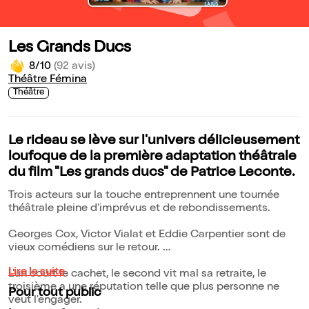
Les Grands Ducs
8/10
(92 avis)
Théâtre Fémina
Théâtre
Le rideau se lève sur l'univers délicieusement
loufoque de la première adaptation théâtrale
du film "Les grands ducs" de Patrice Leconte.
Trois acteurs sur la touche entreprennent une tournée
théâtrale pleine d'imprévus et de rebondissements.
Georges Cox, Victor Vialat et Eddie Carpentier sont de
vieux comédiens sur le retour.
Lire la suite
L'un court le cachet, le second vit mal sa retraite, le
troisième a une réputation telle que plus personne ne
Pour tout public
veut l'engager.