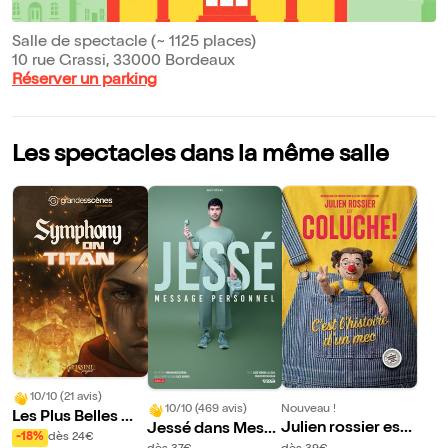
Salle de spectacle (~ 1125 places)
10 rue Grassi, 33000 Bordeaux
Réserver un parking
Les spectacles dans la même salle
10/10 (21 avis)
Nouveau !
10/10 (469 avis)
Les Plus Belles Mu
Julien rossier est
Jessé dans Messa
siques des Films d
-18%
dès 24€