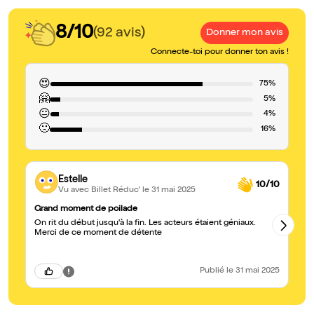
8/10
(92 avis)
Donner mon avis
Connecte-toi pour donner ton avis !
😍
75%
🤗
5%
😐
4%
🙁
16%
Estelle
10/10
Vu avec Billet Réduc'
le 31 mai 2025
Grand moment de poilade
Bo
On rit du début jusqu'à la fin. Les acteurs étaient géniaux.
Le
Merci de ce moment de détente
de
No
Publié
le 31 mai 2025