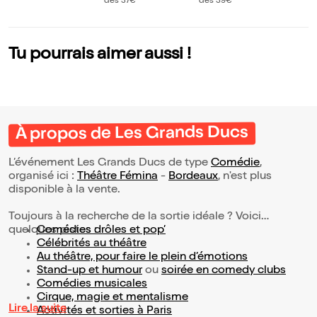
coluche !
ge personnel
dès 39€
dès 37€
e Miyazaki | Borde
aux
Tu pourrais aimer aussi !
À propos de Les Grands Ducs
L’événement Les Grands Ducs de type
Comédie
,
organisé ici :
Théâtre Fémina
-
Bordeaux
, n'est plus
disponible à la vente.
Toujours à la recherche de la sortie idéale ? Voici
quelques pistes :
Comédies drôles et pop’
Célébrités au théâtre
Au théâtre, pour faire le plein d’émotions
Stand-up et humour
ou
soirée en comedy clubs
Comédies musicales
Cirque, magie et mentalisme
Lire la suite
Activités et sorties à Paris