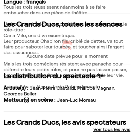
Langue : français
Tous les trois réussissent néanmoins à se faire
embaucher dans une pièce de théâtre.
Les Grands Ducs, toutes les séances
Un boulevard médiocre appelé Scoubidou, avec dans le
rôle-titre :
Carla Milo, une diva excentrique.
Leur producteur, Chapiron fils, criblé de dettes, va tout
faire pour saboter leur tournée, et toucher ainsi l'argent
des assurances.
Aucune date prévue pour le moment
Mais les trois comédiens résistent avec panache pour
défendre leurs petits rôles, et pour ne pas laisser passer,
La distribution du spectacle ✨
ce qui pourrait bien être, la dernière chance de leur vie.
Adaptation du film culte de Patrice Leconte
Artiste(s) :
Jean-Pierre Castaldi
,
Philippe Magnan
,
Georges Beller
Metteur(s) en scène :
Jean-Luc Moreau
Les Grands Ducs, les avis spectateurs
Voir tous les avis