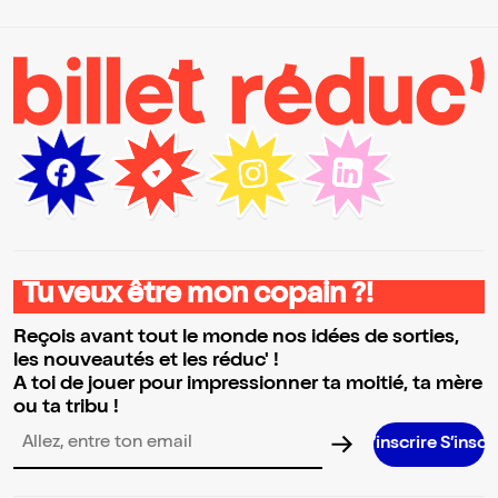
Tu veux être mon copain ?!
Reçois avant tout le monde nos idées de sorties,
les nouveautés et les réduc' !
A toi de jouer pour impressionner ta moitié, ta mère
ou ta tribu !
S’inscrire S’inscrire S’inscrir
Adresse email pour la newsletter