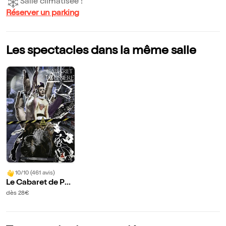
Salle climatisée !
Réserver un parking
Les spectacles dans la même salle
10/10 (461 avis)
Le Cabaret de Po
ussière
dès 28€