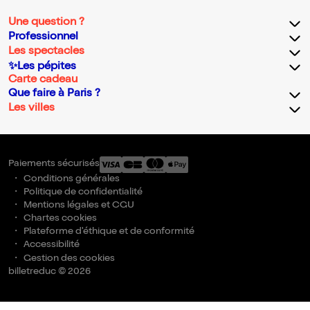
Une question ?
Professionnel
Les spectacles
✨Les pépites
Carte cadeau
Que faire à Paris ?
Les villes
Paiements sécurisés
Conditions générales
Politique de confidentialité
Mentions légales et CGU
Chartes cookies
Plateforme d'éthique et de conformité
Accessibilité
Gestion des cookies
billetreduc © 2026