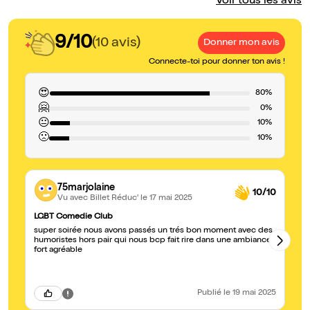
Voir tous les avis
9/10
(10 avis)
Donner mon avis
Connecte-toi pour donner ton avis !
😍
80%
🤗
0%
😐
10%
🙁
10%
75marjolaine
10/10
Vu avec Billet Réduc'
le 17 mai 2025
LGBT Comedie Club
Su
super soirée nous avons passés un trés bon moment avec des
No
humoristes hors pair qui nous bcp fait rire dans une ambiance
sy
fort agréable
au
Publié
le 19 mai 2025