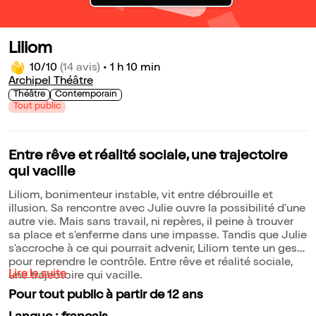
Liliom
10/10
(14 avis)
•
1 h 10 min
Archipel Théâtre
Théâtre
Contemporain
Tout public
Entre rêve et réalité sociale, une trajectoire
qui vacille
Liliom, bonimenteur instable, vit entre débrouille et
illusion. Sa rencontre avec Julie ouvre la possibilité d'une
autre vie. Mais sans travail, ni repères, il peine à trouver
sa place et s'enferme dans une impasse. Tandis que Julie
s'accroche à ce qui pourrait advenir, Liliom tente un geste
pour reprendre le contrôle. Entre rêve et réalité sociale,
Lire la suite
une trajectoire qui vacille.
Pour tout public à partir de 12 ans