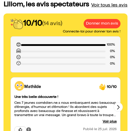
Liliom, les avis spectateurs
Voir tous les avis
10/10
(14 avis)
Donner mon avis
Connecte-toi pour donner ton avis !
😍
100%
🤗
0%
😐
0%
🙁
0%
Mathilde
10/10
Une très belle découverte !
Po
Ces 7 jeunes comédien.ne.s nous embarquent avec beaucoup
Tr
d’énergie, d’humour et d’émotion ! Ils abordent des sujets
ma
profonds avec beaucoup de finesse et réussissent à
transmettre un vrai message. Un grand bravo à toute la troupe
pour ce beau moment !
Voir plus
Publié
le 25 juil. 2026