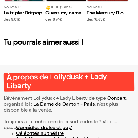
Nouveau !
10/10 (2 avis)
Nouveau !
La triple : Britpop
Guess my name
The Mercury Riots
(USA)
dès 9,01€
dès 6,74€
dès 16,63€
Tu pourrais aimer aussi !
À propos de Lollydusk + Lady
Liberty
L’événement Lollydusk + Lady Liberty de type
Concert
,
organisé ici :
La Dame de Canton
-
Paris
, n'est plus
disponible à la vente.
Toujours à la recherche de la sortie idéale ? Voici
quelques pistes :
Comédies drôles et pop’
Célébrités au théâtre