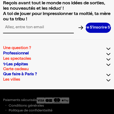
Reçois avant tout le monde nos idées de sorties,
les nouveautés et les réduc' !
A toi de jouer pour impressionner ta moitié, ta mère
ou ta tribu !
S’inscrire S’inscr
Adresse email pour la newsletter
Une question ?
Professionnel
Les spectacles
✨Les pépites
Carte cadeau
Que faire à Paris ?
Les villes
Paiements sécurisés
Conditions générales
Politique de confidentialité