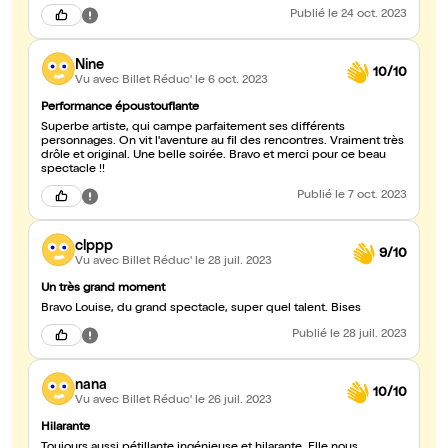
Publié
le 24 oct. 2023
Nine
10/10
Vu avec Billet Réduc'
le 6 oct. 2023
Performance époustouflante
Superbe artiste, qui campe parfaitement ses différents
personnages. On vit l'aventure au fil des rencontres. Vraiment très
drôle et original. Une belle soirée. Bravo et merci pour ce beau
spectacle !!
Publié
le 7 oct. 2023
clppp
9/10
Vu avec Billet Réduc'
le 28 juil. 2023
Un très grand moment
Bravo Louise, du grand spectacle, super quel talent. Bises
Publié
le 28 juil. 2023
nana
10/10
Vu avec Billet Réduc'
le 26 juil. 2023
Hilarante