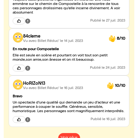
Toujours aussi pétillante ingénieuse et hilarante. Elle nous
emmène sur le chemin de Compostelle à la rencontre de tous
ces personnages drolissimes qu'elle incarne divinement. A voir
absolument
Publié
le 27 juil. 2023
84cleme
8/10
Vu avec Billet Réduc'
le 14 juil. 2023
En route pour Compostelle
Elle est seule en scène et pourtant on voit tout son petit
monde,son amie,son ânesse et on rit beaucoup.
Publié
le 24 juil. 2023
HoRIZoN13
10/10
Vu avec Billet Réduc'
le 16 juil. 2023
Bravo
Un spectacle d'une qualité qui demande un jeu d'acteur et une
performance à couper le souffle. Généreux, sensible,
humoristique. Les personnages sont magnifiquement interprétés.
Publié
le 16 juil. 2023