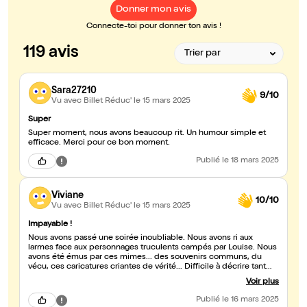
Donner mon avis
Connecte-toi pour donner ton avis !
119 avis
Sara27210
9/10
Vu avec Billet Réduc'
le 15 mars 2025
Super
Super moment, nous avons beaucoup rit. Un humour simple et
efficace. Merci pour ce bon moment.
Publié
le 18 mars 2025
Viviane
10/10
Vu avec Billet Réduc'
le 15 mars 2025
Impayable !
Nous avons passé une soirée inoubliable. Nous avons ri aux
larmes face aux personnages truculents campés par Louise. Nous
avons été émus par ces mimes... des souvenirs communs, du
vécu, ces caricatures criantes de vérité... Difficile à décrire tant
l'artiste utilise de ressorts comiques. Du grand art, une immense
Voir plus
générosité, Louise se bonifie avec le temps... Surtout continue ! Tu
nous a offert une soirée magnifique. Les médecins devraient en
Publié
le 16 mars 2025
prescrire tous les jours tant ça fait du bien.