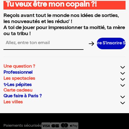
Tu veux être mon copain ?!
Reçois avant tout le monde nos idées de sorties,
les nouveautés et les réduc' !
A toi de jouer pour impressionner ta moitié, ta mère
ou ta tribu !
S’inscrire S’in
Adresse email pour la newsletter
Une question ?
Professionnel
Les spectacles
✨Les pépites
Carte cadeau
Que faire à Paris ?
Les villes
Paiements sécurisés