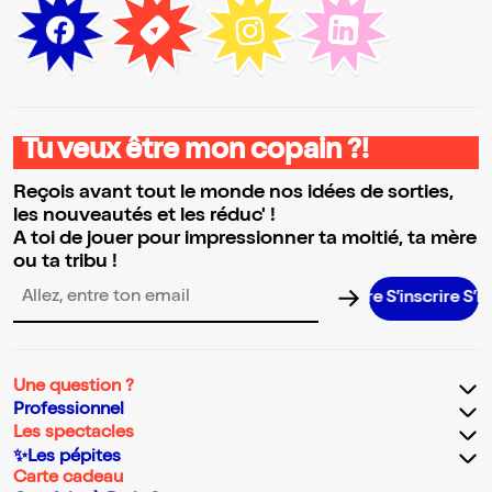
Tu veux être mon copain ?!
Reçois avant tout le monde nos idées de sorties,
les nouveautés et les réduc' !
A toi de jouer pour impressionner ta moitié, ta mère
ou ta tribu !
S’inscrire S’inscrir
Adresse email pour la newsletter
Une question ?
Professionnel
Les spectacles
✨Les pépites
Carte cadeau