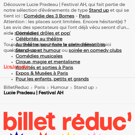
Découvre Lucie Pradeau | Festival AH, qui fait partie de
notre sélection d’événements de type
Stand up
et qui se
tient ici :
Comédie des 3 Bornes
-
Paris
.
Attention : les places sont limitées. Encore hésitant(e) ?
Les avis des spectateurs qui l'ont déjà vécu seront d'une
aide précieuse !
Comédies drôles et pop’
Célébrités au théâtre
Toujours à la recherche de la sortie idéale ? Voici
Au théâtre, pour faire le plein d’émotions
quelques pistes :
Stand-up et humour
ou
soirée en comedy clubs
Comédies musicales
Cirque, magie et mentalisme
Lire la suite
Activités et sorties à Paris
Expos & Musées à Paris
Pour les enfants, petits et grands
BilletReduc
Paris
Humour
Stand up
Lucie Pradeau | Festival AH