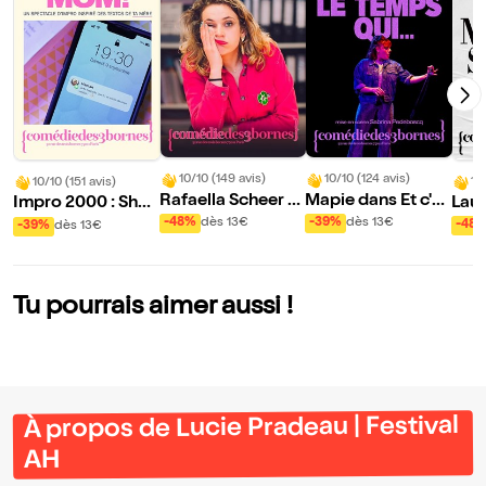
10/10 (149 avis)
10/10 (124 avis)
10
10/10 (151 avis)
Rafaella Scheer d
Mapie dans Et c'es
Lau
Impro 2000 : Shut
ans Dissonante
t le temps qui...
up Mom !
-48%
dès 13€
-39%
dès 13€
-48
-39%
dès 13€
Tu pourrais aimer aussi !
À propos de Lucie Pradeau | Festival
AH