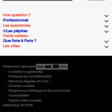
Une question ?
Professionnel
Les spectacles
✨Les pépites
Carte cadeau
Que faire à Paris ?
Les villes
Paiements sécurisés
Conditions générales
Politique de confidentialité
Mentions légales et CGU
Chartes cookies
Plateforme d'éthique et de conformité
Accessibilité
Gestion des cookies
billetreduc © 2026