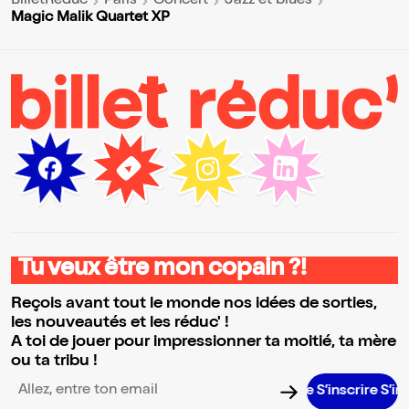
BilletReduc
Paris
Concert
Jazz et blues
Magic Malik Quartet XP
Tu veux être mon copain ?!
Reçois avant tout le monde nos idées de sorties,
les nouveautés et les réduc' !
A toi de jouer pour impressionner ta moitié, ta mère
ou ta tribu !
S’inscrire S’inscrire
Adresse email pour la newsletter