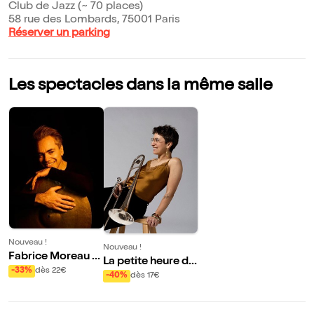
Club de Jazz (~ 70 places)
58 rue des Lombards, 75001 Paris
Réserver un parking
Les spectacles dans la même salle
Nouveau !
Nouveau !
Fabrice Moreau +
La petite heure de
Nelson Veras + Jo
-33%
dès 22€
Gabrielle Rachel e
-40%
dès 17€
zef Dumoulin + Ri
t JulesH
cardo Izquierdo