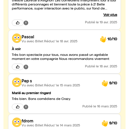
theatre Laurette à Avignon! Les comédiens interprètent tour à tour
différents personnages et tiennent toute la pièce à 2! Belle
performance, super interaction avec le public, sur fond de
critique de la télé-réalité. Nous recommandons vivement!
Voir plus
Publié
le 19 avr. 2025
Pascal
10/10
Vu avec Billet Réduc'
le 18 avr. 2025
À voir
Très bon spectacle pour tous, nous avons passé un agréable
moment en votre compagnie Nous recommandons vivement
Publié
le 18 avr. 2025
Pep s
9/10
Vu avec Billet Réduc'
le 15 mars 2025
Marié au premier ringard
Très bien. Bons comédiens de Crazy.
Publié
le 16 mars 2025
fdrom
9/10
Vu avec Billet Réduc'
le 14 mars 2025