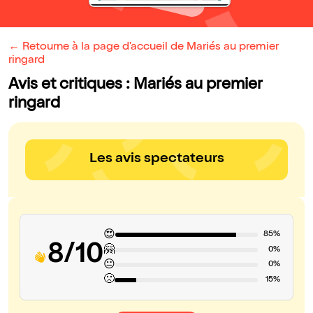
← Retourne à la page d'accueil de Mariés au premier
ringard
Avis et critiques : Mariés au premier
ringard
Les avis spectateurs
😍
85%
8/10
🤗
0%
😐
0%
🙁
15%