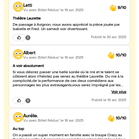
Letti
9/10
Vu avec Billet Réduc'
le 19 avr. 2025
Théâtre Laurette
De passage à Avignon, nous avons apprécié la pièce jouée par
Isabelle et Fred. Un samedi soir divertissant.
Publié
le 20 avr. 2025
Albert
10/10
Vu avec Billet Réduc'
le 19 avr. 2025
A voir absolument
Si vous désirez passer une belle soirée où le rire et le talent se
côtoient alors n'hésitez pas venez au théâtre Laurette. Du rire à la
complicité,de la performance de ces deux comédiens aux
personnages les plus extravagants,vous serez imprégné par les
rires des spectateurs. Merci à vous deux une longue et belle route
Voir plus
vous attends ..
Publié
le 19 avr. 2025
Aurélie.
10/10
Vu avec Billet Réduc'
le 18 avr. 2025
Au top
On a passé un super moment en famille avec la troupe Crazy au