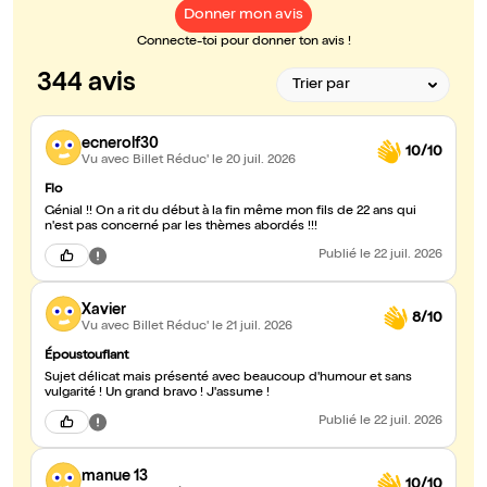
Donner mon avis
Connecte-toi pour donner ton avis !
344 avis
ecnerolf30
10/10
Vu avec Billet Réduc'
le 20 juil. 2026
Flo
Génial !! On a rit du début à la fin même mon fils de 22 ans qui
n'est pas concerné par les thèmes abordés !!!
Publié
le 22 juil. 2026
Xavier
8/10
Vu avec Billet Réduc'
le 21 juil. 2026
Époustouflant
Sujet délicat mais présenté avec beaucoup d'humour et sans
vulgarité ! Un grand bravo ! J'assume !
Publié
le 22 juil. 2026
manue 13
10/10