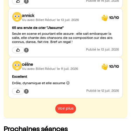
Publié
le 14 juil. 2026
annick
10/10
Vu avec Billet Réduc'
le 13 juil. 2026
65 ans envie de crier "J’assume"
Seule en scene et pourtant elle assure : elle sait embarquer la
salle, elle chante des chansons de sa composition sur des airs
connus, danse, fait rire. Bref un regal !
Publié
le 13 juil. 2026
céline
10/10
Vu avec Billet Réduc'
le 11 juil. 2026
Excellent
Drôle, dynamique et elle assume 😉
Publié
le 12 juil. 2026
Voir plus
Prochaines séances