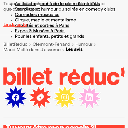
Toujours à la recherche de la sortie idéale ? Voici
Au théâtre, pour faire le plein d’émotions
quelques pistes :
Stand-up et humour
ou
soirée en comedy clubs
Comédies musicales
Cirque, magie et mentalisme
Lire la suite
Activités et sorties à Paris
Expos & Musées à Paris
Pour les enfants, petits et grands
BilletReduc
Clermont-Ferrand
Humour
Les avis
Maud Mellé dans J'assume