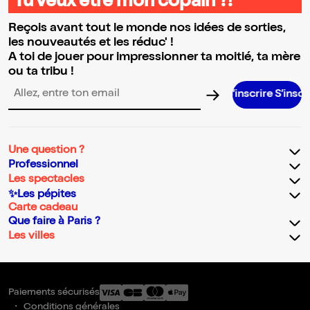
Tu veux être mon copain ?!
Reçois avant tout le monde nos idées de sorties,
les nouveautés et les réduc' !
A toi de jouer pour impressionner ta moitié, ta mère
ou ta tribu !
S’inscrire S’inscrire S’inscr
Adresse email pour la newsletter
Une question ?
Professionnel
Les spectacles
✨Les pépites
Carte cadeau
Que faire à Paris ?
Les villes
Paiements sécurisés
Conditions générales