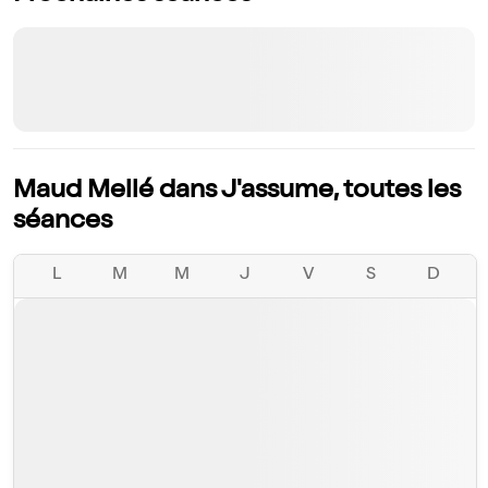
Maud Mellé dans J'assume, toutes les
séances
L
M
M
J
V
S
D