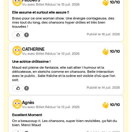
FabDel75
10/10
Vu avec Billet Réduc'
le 15 juil. 2026
Elle assume et surtout elle assure !!
Bravo pour ce one woman show. Une énergie contagieuse, des
rires tout du long, des chansons hyper drôles et très bien
trouvées !
Publié
le 16 juil. 2026
CATHERINE
10/10
Vu avec Billet Réduc'
le 13 juil. 2026
Une actrice drôlissime !
Maud est pleine de fantaisie, elle sait allier l humour et la
délicatesse, en sketchs comme en chansons. Belle interaction
avec le public . Salle fraîche et la scène est visible d'où que l'on
soit.
Publié
le 14 juil. 2026
Agnès
10/10
Vu avec Billet Réduc'
le 13 juil. 2026
Excellent Moment
On a beaucoup ri. Les chansons, super bien revisitées. ça fait du
bien. Merci Maud