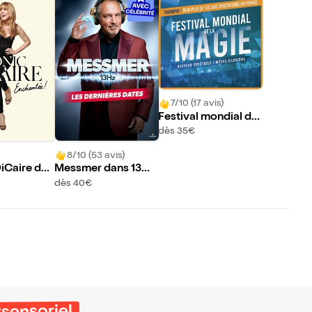
7/10 (17 avis)
Festival mondial de
la magie
dès 35€
8/10 (53 avis)
iCaire dan
Messmer dans 13Hz
e ! | Saint
| Saint-Etienne
dès 40€