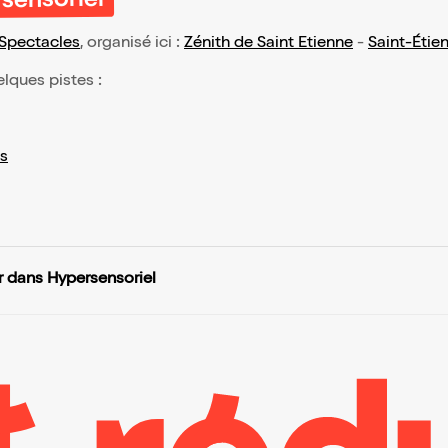
sensoriel
Spectacles
, organisé ici :
Zénith de Saint Etienne
-
Saint-Étie
elques pistes :
s
 dans Hypersensoriel