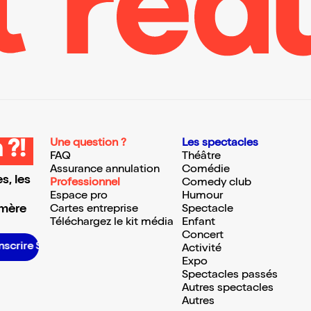
Une question ?
Les spectacles
 ?!
FAQ
Théâtre
Assurance annulation
Comédie
s, les
Professionnel
Comedy club
Espace pro
Humour
 mère
Cartes entreprise
Spectacle
Téléchargez le kit média
Enfant
Concert
scrire S’inscrire S’inscrire S’inscrire S’inscrire S’inscrire S’inscrire S’inscrire S’inscrire S’inscrire S’inscrire S’inscrire
Activité
Expo
Spectacles passés
Autres spectacles
Autres