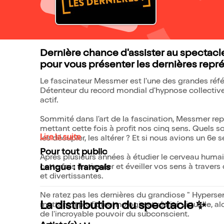
Dernière chance d'assister au spectacl
pour vous présenter les dernières repr
Le fascinateur Messmer est l'une des grandes ré
Détenteur du record mondial d'hypnose collective, 
actif.
Sommité dans l'art de la fascination, Messmer re
mettant cette fois à profit nos cinq sens. Quels s
Lire la suite
les décupler, les altérer ? Et si nous avions un 6e
Pour tout public
Après plusieurs années à étudier le cerveau humai
cette fois à stimuler et éveiller vos sens à trave
Langue : français
et divertissantes.
Ne ratez pas les dernières du grandiose " Hypersen
La distribution du spectacle ✨
mettant à profit technologie et réalité virtuelle,
de l'incroyable pouvoir du subconscient.