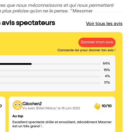
ires que nous méconnaissons et qui nous permettent
plus précise qu'on ne le pense. "
Messmer
 avis spectateurs
Voir tous les avis
Donner mon avis
Connecte-toi pour donner ton avis !
64%
15%
4%
17%
Gilcohen2
0
10/10
Vu avec Billet Réduc'
le 16 juin 2023
Au top
Bluffa
Excellent spectacle drôle et envoûtant, décidément Mesmer
Specta
est un très grand !..