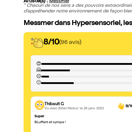
Artiste(s) :
Messmer
" Chacun de nos sens a des pouvoirs extraordina
d'appréhender notre environnement de façon bien 
Messmer dans Hypersensoriel, les
8/10
(96 avis)
😍
🤗
😐
🙁
Thibault G
9/1
Vu avec Billet Réduc'
le 26 janv. 2023
Super
BLuffant et sympa !