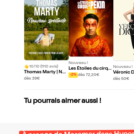
Nouveau !
10/10 (1110 avis)
Nouveau !
Les Étoiles du cirqu
Thomas Marty | Nou
Véronic D
e de Pékin dans Od
dès 72,20€
-2%
veau spectacle
s Enchanté
dès 39€
dès 50€
yssée
Etienne
Tu pourrais aimer aussi !