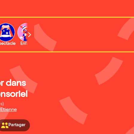
b
pectacle
Enfant
Concert
Activité
r dans
nsoriel
s)
 Etienne
Partager