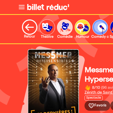
Retour
Théâtre
Comédie
Humour
Comedy clu
S
Messme
Hyperse
8/10
(96 avi
Zénith de Saint
Spectacle
Favoris