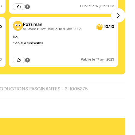
23
Publié
le 17 juin 2023
Pozziman
0
10/10
Vu avec Billet Réduc'
le 16 avr. 2023
De
Mesme
Génial a conseiller
Specta
recom
23
Publié
le 17 avr. 2023
PRODUCTIONS FASCINANTES - 3-1005275