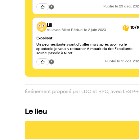
Publié
le 23 déc. 20
Lili
10/1
Vu avec Billet Réduc'
le 2 juin 2023
Excellent
Un peu hésitante avant d'y aller mais après avoir vu le
spectacle je veux y retourner A mourir de rire Excellente
soirée passée à Niort
Publié
le 13 oct. 20
Événement proposé par LDC et RPO, avec LES 
Le lieu