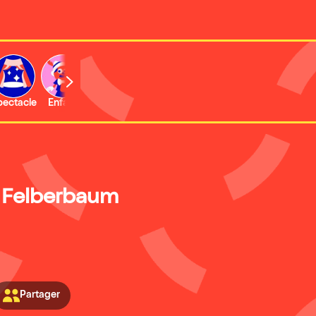
b
pectacle
Enfant
Concert
Activité
Expo et musée
 Felberbaum
Partager