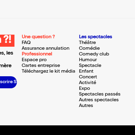
Une question ?
Les spectacles
 ?!
FAQ
Théâtre
Assurance annulation
Comédie
s, les
Professionnel
Comedy club
Espace pro
Humour
 mère
Cartes entreprise
Spectacle
Téléchargez le kit média
Enfant
Concert
nscrire S’inscrire S’inscrire S’inscrire S’inscrire S’inscrire S’inscrire S’inscrire S’inscrire S’inscrire S’inscrire S’inscrire
Activité
Expo
Spectacles passés
Autres spectacles
Autres