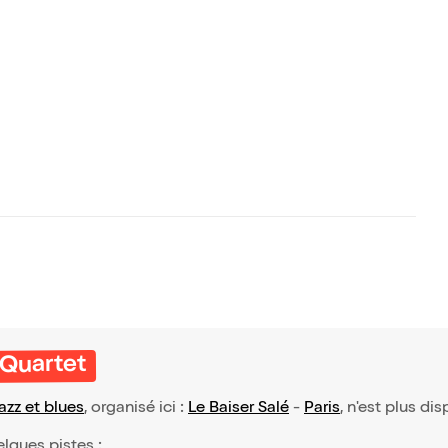
 Quartet
azz et blues
, organisé ici :
Le Baiser Salé
-
Paris
, n'est plus di
elques pistes :