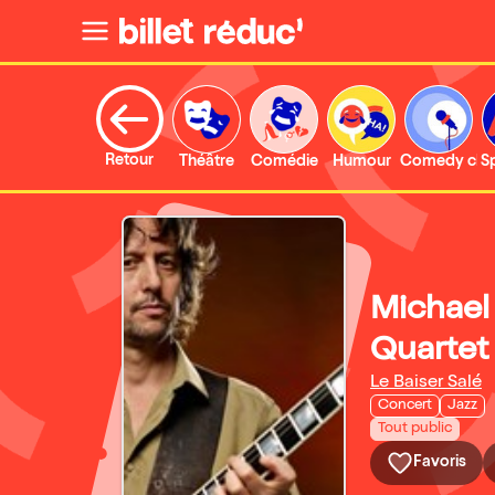
Retour
Théâtre
Comédie
Humour
Comedy clu
S
Michael
Quartet
Le Baiser Salé
Concert
Jazz
Tout public
Favoris