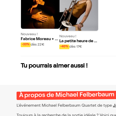
Nouveau !
Nouveau !
Fabrice Moreau + N
La petite heure de G
elson Veras + Jozef
dès 22€
-33%
abrielle Rachel et J
dès 17€
-40%
Dumoulin + Ricardo
ulesH
Izquierdo
Tu pourrais aimer aussi !
À propos de Michael Felberbaum
L’événement Michael Felberbaum Quartet de type
J
Toujours à la recherche de la sortie idéale ? Voici qu