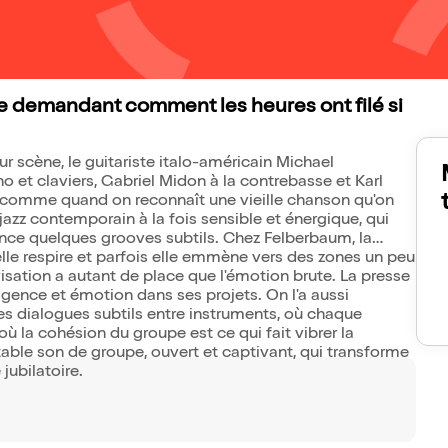
se demandant comment les heures ont filé si
 scène, le guitariste italo-américain Michael
 et claviers, Gabriel Midon à la contrebasse et Karl
s comme quand on reconnaît une vieille chanson qu'on
zz contemporain à la fois sensible et énergique, qui
alance quelques grooves subtils. Chez Felberbaum, la
elle respire et parfois elle emmène vers des zones un peu
sation a autant de place que l'émotion brute. La presse
ligence et émotion dans ses projets. On l'a aussi
s dialogues subtils entre instruments, où chaque
 où la cohésion du groupe est ce qui fait vibrer la
table son de groupe, ouvert et captivant, qui transforme
jubilatoire.