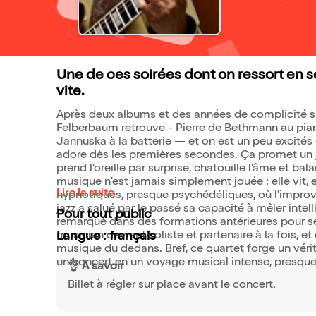
Une de ces soirées dont on ressort en 
vite.
Après deux albums et des années de complicité sur
Felberbaum retrouve - Pierre de Bethmann au piano
Jannuska à la batterie — et on est un peu excité
adore dès les premières secondes. Ça promet un ja
prend l'oreille par surprise, chatouille l'âme et b
musique n'est jamais simplement jouée : elle vit, 
Lire la suite
hypnotiques, presque psychédéliques, où l'improvi
jazz a salué par le passé sa capacité à mêler intel
Pour tout public
remarqué dans des formations antérieures pour se
musicien devient soliste et partenaire à la fois, et
Langue : français
musique du dedans. Bref, ce quartet forge un véri
un concert en un voyage musical intense, presque 
👌 À savoir
Billet à régler sur place avant le concert.