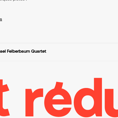
s
ael Felberbaum Quartet