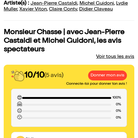
Artiste(s) :
Jean-Pierre Castaldi
,
Michel Guidoni
,
Lydie
Muller
,
Xavier Viton
,
Claire Conty
,
Didier Claveau
Monsieur Chasse | avec Jean-Pierre
Castaldi et Michel Guidoni, les avis
spectateurs
Voir tous les avis
10/10
(5 avis)
Donner mon avis
Connecte-toi pour donner ton avis !
😍
100%
🤗
0%
😐
0%
🙁
0%