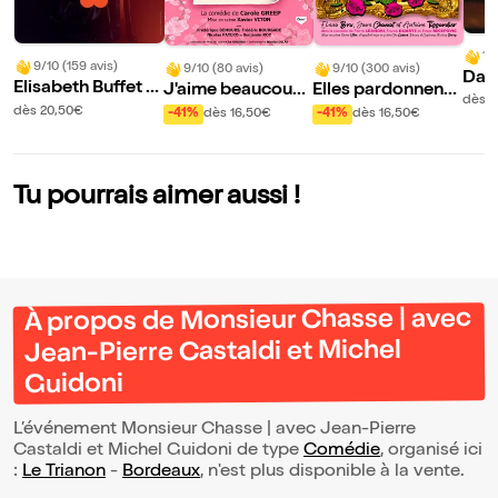
10
9/10 (159 avis)
9/10 (80 avis)
9/10 (300 avis)
Davi
Elisabeth Buffet d
J'aime beaucoup
Elles pardonnent
ti
dès 
ans Mes histoires
ce que vous faites
mais n'oublient ja
dès 20,50€
-41%
dès 16,50€
-41%
dès 16,50€
de coeur
mais !
Tu pourrais aimer aussi !
À propos de Monsieur Chasse | avec
Jean-Pierre Castaldi et Michel
Guidoni
L’événement Monsieur Chasse | avec Jean-Pierre
Castaldi et Michel Guidoni de type
Comédie
, organisé ici
:
Le Trianon
-
Bordeaux
, n'est plus disponible à la vente.