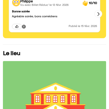
Philippe
10/10
Vu avec Billet Réduc'
le 13 févr. 2026
Bonne soirée
Tr
Agréable soirée, bons comédiens
No
Publié
le 15 févr. 2026
Le lieu