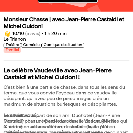
Monsieur Chasse | avec Jean-Pierre Castaldi et
Michel Guidoni
10/10
(5 avis)
•
1 h 20 min
Le Trianon
Théâtre
Comédie
Comique de situation
Familial
Le célèbre Vaudeville avec Jean-Pierre
Castaldi et Michel Guidoni !
C'est bien à une partie de chasse, dans tous les sens du
terme, que vous convie Feydeau dans ce vaudeville
décapant, qui avec peu de personnages crée un
maximum de situations burlesques et désopilantes.
Profitant du départ de son ami Duchotel (Jean-Pierre
Le saviez vous :
Castaldi) pour une partie de chasse, Moricet (Michel
Monsieur chasse ! C'est le vaudeville des vaudevilles qui
Guidoni) courtise sa femme Léontine (Lydie Muller).
a rendu son auteur célèbre, c'est d'ailleurs la pièce