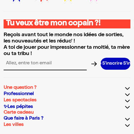
Tu veux être mon copain ?!
Reçois avant tout le monde nos idées de sorties,
les nouveautés et les réduc' !
A toi de jouer pour impressionner ta moitié, ta mère
ou ta tribu !
S’inscrire S’inscrire S’
Adresse email pour la newsletter
Une question ?
Professionnel
Les spectacles
✨Les pépites
Carte cadeau
Que faire à Paris ?
Les villes