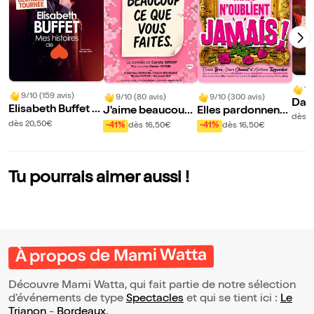
10
9/10 (159 avis)
9/10 (80 avis)
9/10 (300 avis)
Davi
Elisabeth Buffet d
J'aime beaucoup
Elles pardonnent
ti
dès 
ans Mes histoires
ce que vous faites
mais n'oublient ja
dès 20,50€
-41%
dès 16,50€
-41%
dès 16,50€
de coeur
mais !
Tu pourrais aimer aussi !
À propos de Mami Watta
Découvre Mami Watta, qui fait partie de notre sélection
d’événements de type
Spectacles
et qui se tient ici :
Le
Trianon
-
Bordeaux
.