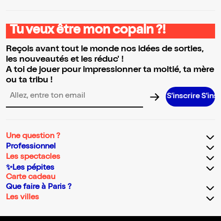
Tu veux être mon copain ?!
Reçois avant tout le monde nos idées de sorties,
les nouveautés et les réduc' !
A toi de jouer pour impressionner ta moitié, ta mère
ou ta tribu !
S’inscrire S’inscrire S’i
Adresse email pour la newsletter
Une question ?
Professionnel
Les spectacles
✨Les pépites
Carte cadeau
Que faire à Paris ?
Les villes