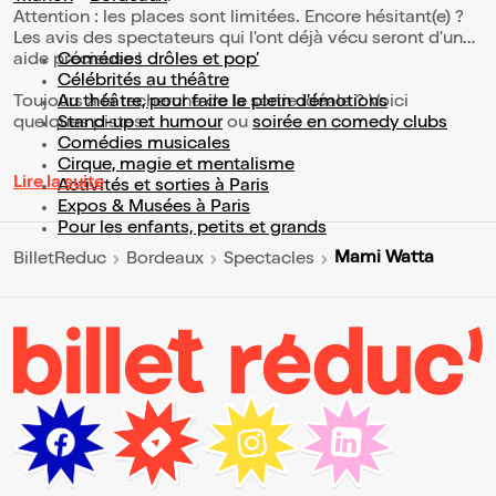
Attention : les places sont limitées. Encore hésitant(e) ?
Les avis des spectateurs qui l'ont déjà vécu seront d'une
aide précieuse !
Comédies drôles et pop’
Célébrités au théâtre
Toujours à la recherche de la sortie idéale ? Voici
Au théâtre, pour faire le plein d’émotions
quelques pistes :
Stand-up et humour
ou
soirée en comedy clubs
Comédies musicales
Cirque, magie et mentalisme
Lire la suite
Activités et sorties à Paris
Expos & Musées à Paris
Pour les enfants, petits et grands
Mami Watta
BilletReduc
Bordeaux
Spectacles